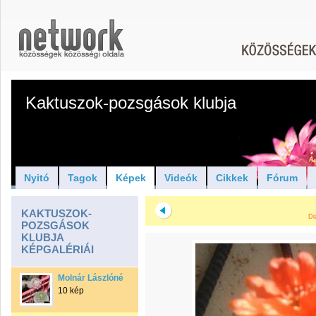
Kaktuszok-pozsgások klubja
Nyitó
Tagok
Képek
Videók
Cikkek
Fórum
KAKTUSZOK-
Di
POZSGÁSOK
KLUBJA
KÉPGALÉRIÁI
Molnár Lászlóné
10 kép