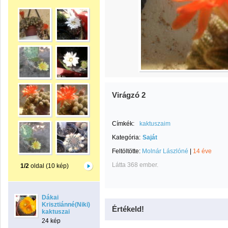
Virágzó 2
Címkék:
kaktuszaim
Kategória:
Saját
Feltöltötte:
Molnár Lászlóné
|
14 éve
Látta 368 ember.
1/2
oldal (10 kép)
Dákai
Krisztiánné(Niki)
Értékeld!
kaktuszai
24 kép