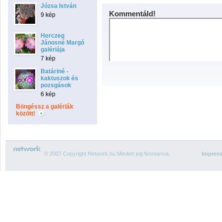
Józsa István
Kommentáld!
9 kép
Herczeg
Jánosné Margó
galériája
7 kép
Batáriné -
kaktuszok és
pozsgások
6 kép
Böngéssz a galériák
között!
© 2007 Copyright Network.hu Minden jog fenntartva.
Impres