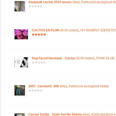
megnyult cactus 2010 tavasz
(kép)
,
Kaktuszok-pozsgások kl
CACTUS EN FLOR
00:00 (videó)
,
HIT REMÉNY SZERETE
Dog Faced Hermans - Cactus
00:00 (videó)
,
PUNK KLUB
2007_Cactus03_800
(kép)
,
Kaktuszok-pozsgások klubja
Cactus Dahlia - Tsuki Yori No Shisha
(kép)
,
Kertészkedjünk e