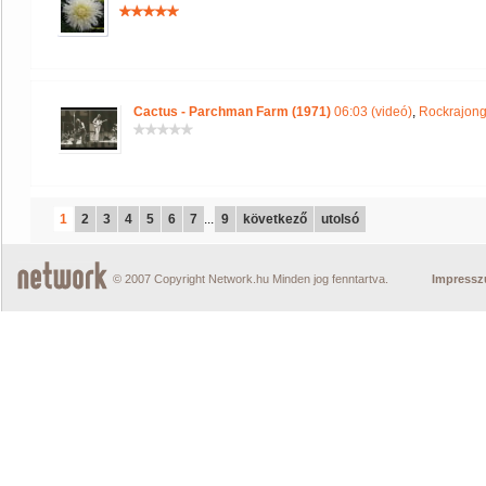
Cactus - Parchman Farm (1971)
06:03 (videó)
,
Rockrajong
1
2
3
4
5
6
7
...
9
következő
utolsó
© 2007 Copyright Network.hu Minden jog fenntartva.
Impress