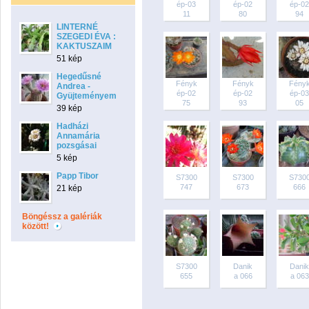
ép-03
ép-02
ép-02
11
80
94
LINTERNÉ
SZEGEDI ÉVA :
KAKTUSZAIM
51 kép
Hegedűsné
Fényk
Fényk
Fény
Andrea -
ép-02
ép-02
ép-03
Gyüjteményem
75
93
05
39 kép
Hadházi
Annamária
pozsgásai
5 kép
Papp Tibor
S7300
S7300
S730
747
673
666
21 kép
Böngéssz a galériák
között!
S7300
Danik
Danik
655
a 066
a 063