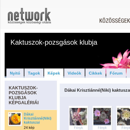
Kaktuszok-pozsgások klubja
Nyitó
Tagok
Képek
Videók
Cikkek
Fórum
KAKTUSZOK-
Dákai Krisztiánné(Niki) kaktusza
POZSGÁSOK
KLUBJA
KÉPGALÉRIÁI
Dákai
Krisztiánné(Niki)
kaktuszai
24 kép
Fényk
Fényk
Fény