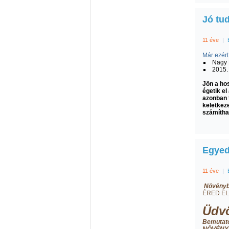
Jó tu
11 éve
|
Már ezért
Nagy 
2015. 
Jön a hos
égetik el
azonban t
keletkeze
számítha
Egyed
11 éve
|
Növényba
ÉRED EL
Üdvö
Bemutato