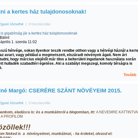
dni a kertes ház tulajdonosoknak!
Egyed Józsefné
|
0 hozzászólás
 is gigabírság jár a kertes ház tulajdonosoknak
Bálint
április 1. szerda 11:02
szú hétvége, sokan ilyenkor teszik rendbe otthon vagy a hétvégi háznál a kerte
 az avart, vagy például a megmetszett, elszáradt növények ágait. Nem árt
udni, hogy március elejétől már tilos a belterületi ingatlanok használata során
tt hulladék szabadtéri égetése. Aki a szabályt megszegi, komoly bírságra is
t.
Tovább
né Margó: CSERÉRE SZÁNT NÖVÉYEIM 2015.
Egyed Józsefné
|
0 hozzászólás
nkom, eladásra is: és a munkáimról a blogomban, itt:
A NEVEMRE KATTINTVA
 A PROFILOM
zöllek!!!
m Neked is a növényeimet, munkáimat, - ha érdekel, olvasd el: