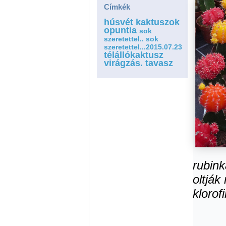
Címkék
húsvét
kaktuszok
opuntia
sok
szeretettel..
sok
szeretettel...2015.07.23
télállókaktusz
virágzás. tavasz
rubin
oltják
klorof