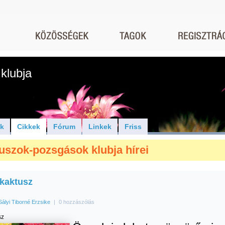
klubja
ók
Cikkek
Fórum
Linkek
Friss
uszok-pozsgások klubja hírei
kaktusz
Sályi Tiborné Erzsike
|
0 hozzászólás
sz