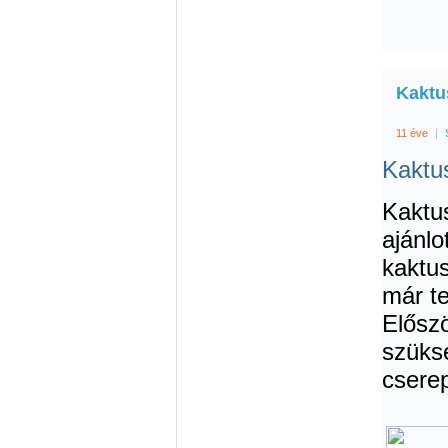
Kaktu
11 éve
|
Kaktus
Kaktus
ajánlo
kaktus
már te
Előszö
szüksé
cserep