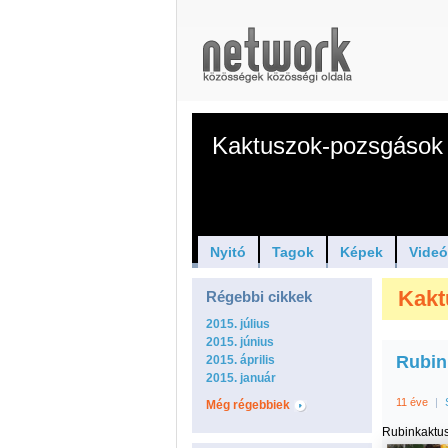
Kaktuszok-pozsgások 
Nyitó
Tagok
Képek
Vide
Kakt
Régebbi cikkek
2015. július
2015. június
Rubin
2015. április
2015. január
11 éve
|
Még régebbiek
Rubinkaktu