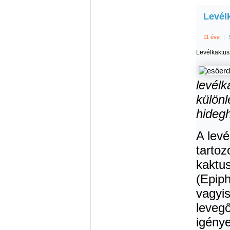
Levél
11 éve
|
Levélkaktus
levélk
különl
hidegh
A levé
tartoz
kaktu
(Epiph
vagyis
levegő
igénye