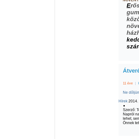
NÖVÉNY
E
rős
gumó
közö
növé
házh
kedd
szár
Átver
11 éve
|
Ne dőljün
Hírek
2014. 
Szerző: 
Napról na
lehet, se
Önnek tet