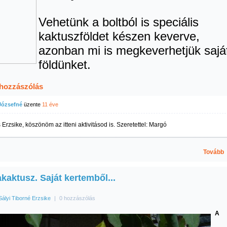
Vehetünk a boltból is speciális
kaktuszföldet készen keverve,
azonban mi is megkeverhetjük sajá
földünket.
 hozzászólás
Józsefné
üzente
11 éve
Erzsike, köszönöm az itteni aktivitásod is. Szeretettel: Margó
Tovább
kaktusz. Saját kertemből...
Sályi Tiborné Erzsike
|
0 hozzászólás
A