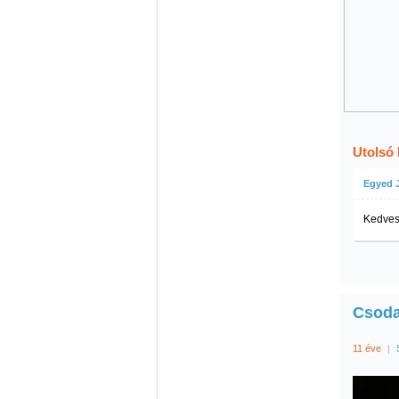
Utolsó
Egyed 
Kedves 
Csoda
11 éve
|