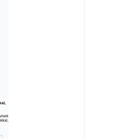
kal,
visek
kkal,