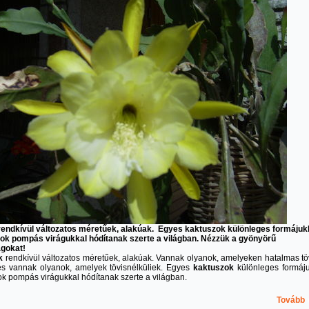
endkívül változatos méretűek, alakúak. Egyes kaktuszok különleges formájuk
ok pompás virágukkal hódítanak szerte a világban. Nézzük a gyönyörű
ágokat!
k
rendkívül változatos méretűek, alakúak. Vannak olyanok, amelyeken hatalmas tö
 és vannak olyanok, amelyek tövisnélküliek. Egyes
kaktuszok
különleges formáju
ok pompás virágukkal hódítanak szerte a világban.
Tovább