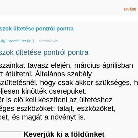
Tovább
szok ültetése pontról pontra
Sályi Tiborné Erzsike
|
1 hozzászólás
zok ültetése pontról pontra
zainkat tavasz elején, március-áprilisban
tt átültetni. Általános szabály
zültetésnél, hogy csak akkor szükséges, 
ljesen kinőtték cserepüket.
r is elő kell készíteni az ültetéshez
ges eszközöket: talajt, eszközöket,
et, és magát a növényt is.
Keverjük ki a földünket