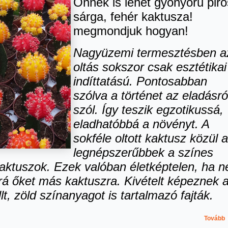
Önnek is lehet gyönyörű piro
sárga, fehér kaktusza!
megmondjuk hogyan!
Nagyüzemi termesztésben a
oltás sokszor csak esztétikai
indíttatású. Pontosabban
szólva a történet az eladásró
szól. Így teszik egzotikussá,
eladhatóbbá a növényt. A
sokféle oltott kaktusz közül a
legnépszerűbbek a színes
kaktuszok. Ezek valóban életképtelen, ha 
 rá őket más kaktuszra. Kivételt képeznek 
illt, zöld színanyagot is tartalmazó fajták.
Tovább