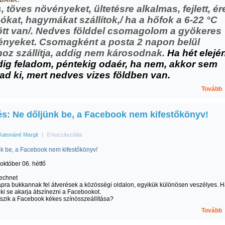
BANK:
, töves növényeket, ültetésre alkalmas, fejlett, ére
kat, hagymákat szállítok,/ ha a hőfok a 6-22 °C
tt van/. Nedves földdel csomagolom a gyökeres
nyeket. Csomagként a posta 2 napon belül
oz szállítja, addig nem károsodnak.
Ha hét elejé
ig feladom, péntekig odaér, ha nem, akkor sem
ad ki, mert nedves vizes földben van.
Tovább
és: Ne dőljünk be, a Facebook nem kifestőkönyv!
Katonáné Margit
|
0 hozzászólás
k be, a Facebook nem kifestőkönyv!
október 06. hétfő
Technet
pra bukkannak fel átverések a közösségi oldalon, egyikük különösen veszélyes. 
nki se akarja átszínezni a Facebookot.
szik a Facebook kékes színösszeállítása?
Tovább