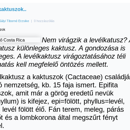
kaktuszok..
Sályi Tiborné Erzsike
|
0 hozzászólás
zok
Nem virágzik a levélkatusz?
atusz különleges kaktusz. A gondozása is
eges. A levélkaktusz virágoztatásához téli
atás kell megfelelő öntözés mellett.
lkaktusz a kaktuszok (Cactaceae) családj
ó nemzetség, kb. 15 faja ismert. Epifita
szok, amit már a görög eredetű nevük
yllum) is kifejez, epi=fölött, phyllus=levél,
 levél fölött élő. Fán terem, meleg, párás
t és a lombkorona által megszűrt fényt
l.