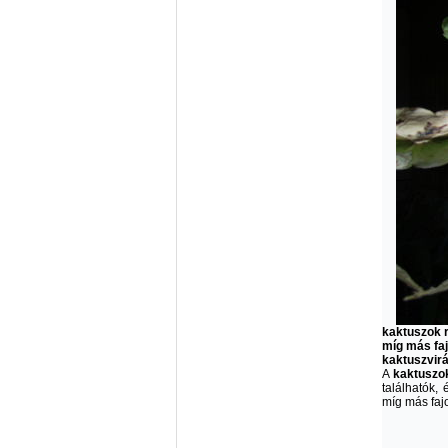
kaktuszok r
míg más faj
kaktuszvir
A
kaktuszo
találhatók,
míg más faj