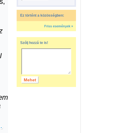
s,
Ez történt a közösségben:
Friss események »
z
Szólj hozzá te is!
l
nem
a