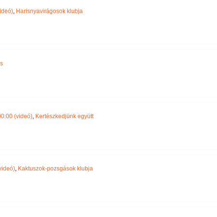
ideó)
,
Harisnyavirágosok klubja
s
0:00 (videó)
,
Kertészkedjünk együtt
videó)
,
Kaktuszok-pozsgások klubja