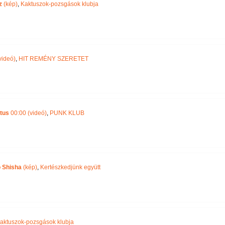
z
(kép)
,
Kaktuszok-pozsgások klubja
videó)
,
HIT REMÉNY SZERETET
tus
00:00 (videó)
,
PUNK KLUB
o Shisha
(kép)
,
Kertészkedjünk együtt
aktuszok-pozsgások klubja