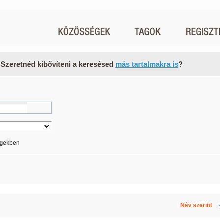
 Szeretnéd kibővíteni a keresésed
más tartalmakra is
?
égekben
Név szerint