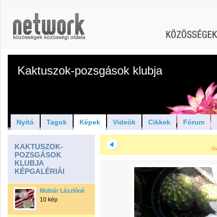
Kaktuszok-pozsgások klubja
Nyitó
Tagok
Képek
Videók
Cikkek
Fórum
KAKTUSZOK-
Di
POZSGÁSOK
KLUBJA
KÉPGALÉRIÁI
Molnár Lászlóné
10 kép