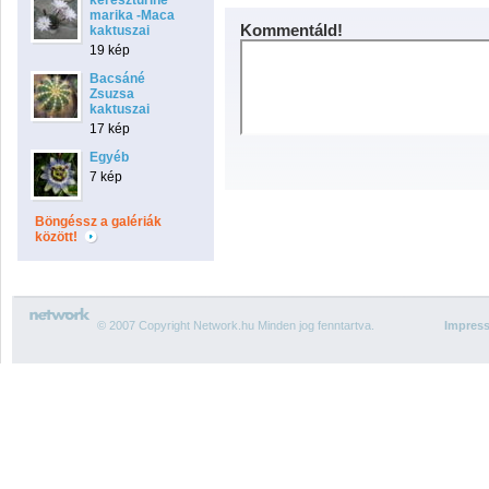
keresztúriné
marika -Maca
Kommentáld!
kaktuszai
19 kép
Bacsáné
Zsuzsa
kaktuszai
17 kép
Egyéb
7 kép
Böngéssz a galériák
között!
© 2007 Copyright Network.hu Minden jog fenntartva.
Impres