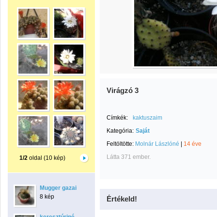
Virágzó 3
Címkék:
kaktuszaim
Kategória:
Saját
Feltöltötte:
Molnár Lászlóné
|
14 éve
Látta 371 ember.
1/2
oldal (10 kép)
Mugger gazai
8 kép
Értékeld!