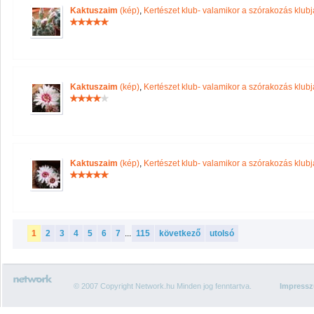
Kaktuszaim
(kép)
,
Kertészet klub- valamikor a szórakozás klubja
Kaktuszaim
(kép)
,
Kertészet klub- valamikor a szórakozás klubja
Kaktuszaim
(kép)
,
Kertészet klub- valamikor a szórakozás klubja
1
2
3
4
5
6
7
...
115
következő
utolsó
© 2007 Copyright Network.hu Minden jog fenntartva.
Impress