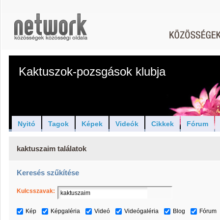
Kaktuszok-pozsgások klubja
Nyitó
Tagok
Képek
Videók
Cikkek
Fórum
kaktuszaim találatok
Keresés szűkítése
Kulcsszavak:
Kép
Képgaléria
Videó
Videógaléria
Blog
Fórum