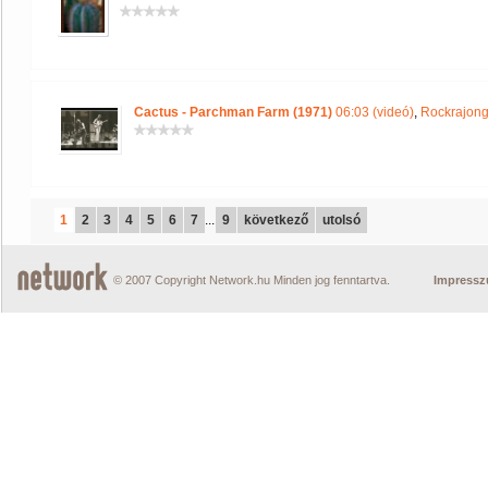
Cactus - Parchman Farm (1971)
06:03 (videó)
,
Rockrajong
1
2
3
4
5
6
7
...
9
következő
utolsó
© 2007 Copyright Network.hu Minden jog fenntartva.
Impress