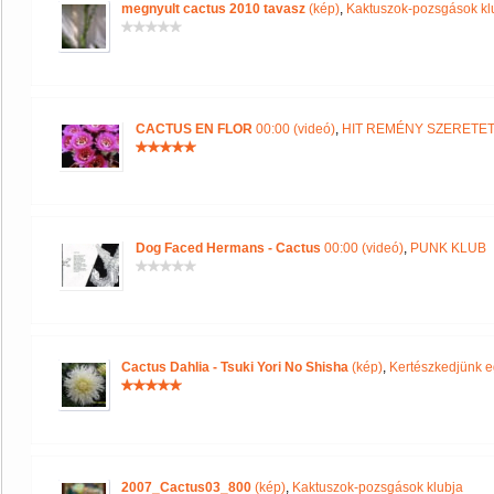
megnyult cactus 2010 tavasz
(kép)
,
Kaktuszok-pozsgások kl
CACTUS EN FLOR
00:00 (videó)
,
HIT REMÉNY SZERETE
Dog Faced Hermans - Cactus
00:00 (videó)
,
PUNK KLUB
Cactus Dahlia - Tsuki Yori No Shisha
(kép)
,
Kertészkedjünk e
2007_Cactus03_800
(kép)
,
Kaktuszok-pozsgások klubja