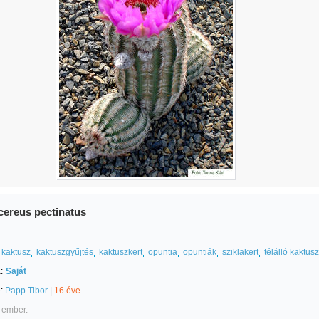
cereus pectinatus
kaktusz
kaktuszgyűjtés
kaktuszkert
opuntia
opuntiák
sziklakert
télálló kaktus
:
Saját
e:
Papp Tibor
|
16 éve
 ember.