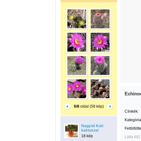
Echino
6/8
oldal (58 kép)
Címkék:
Kategória
Nagyné Kati
Feltöltött
kaktuszai
18 kép
Látta 681