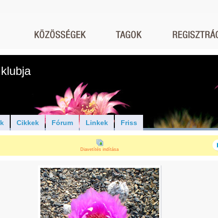
klubja
ók
Cikkek
Fórum
Linkek
Friss
Diavetítés indítása