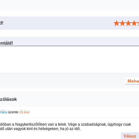
d!
táld!
zólások
Klára
üzente
16 éve
llóban a Nagykertiszőlőben van a telek. Vége a szabadságnak, úgyhogy csak
ő után vagyok kint és hétvégeken, ha jó az idő.
Válasz