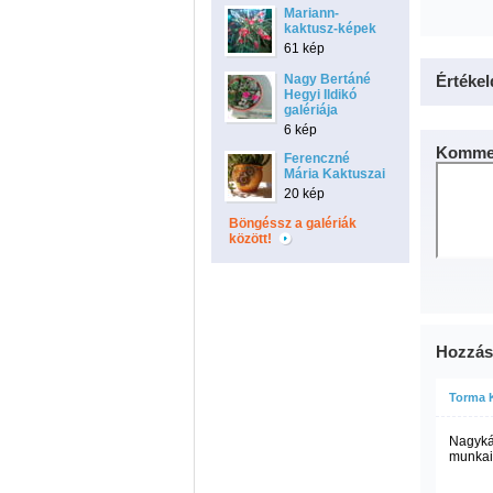
Mariann-
kaktusz-képek
61 kép
Nagy Bertáné
Értékel
Hegyi Ildikó
galériája
6 kép
Kommen
Ferenczné
Mária Kaktuszai
20 kép
Böngéssz a galériák
között!
Hozzás
Torma 
Nagyká
munkaid