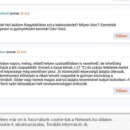
tvánné
üzente
16 éve
ok! Hol találom Nagykállóban ezt a kaktuszkertet? Milyen úton? Szeretnék
yesen is gyönyörködni bennük! Üdv.! Gizó.
Válasz
ibor
üzente
16 éve
vben napos, meleg, védett helyen szabadföldben is nevelhető, de lehetőség
 óvjuk a téli csapadéktól. Elviseli a hazai klímát, (-17 °C) és száraz feltételek mellet
rő képessége még jelentősen javul. Jó vízelvezető-képességű talajba ültessük,
természetes élőhelyén a ritkán lehulló csapadék is gyorsan elszivárog a
ónából. Sóder vagy homok magas arányú talajba keverésével tudjuk biztosítani. A
 forró nyári időszakban heti rendszerességgel öntözzük.
Válasz
ben már mi is használunk cookie-kat a Network.hu oldalon.
og fenntartva.
Impresszum
Felhasználási feltételek
Adatvédelem
Mé
cookie-k alkalmazásába. További információ:
itt
.