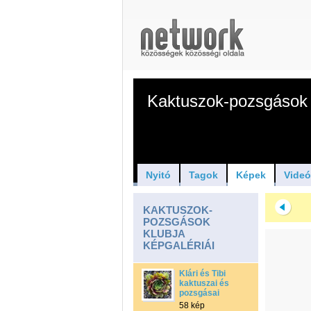
Kaktuszok-pozsgások 
Nyitó
Tagok
Képek
Vide
KAKTUSZOK-
POZSGÁSOK
KLUBJA
KÉPGALÉRIÁI
Klári és Tibi
kaktuszai és
pozsgásai
58 kép