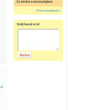
Ez történt a közösségben:
Friss események »
Szólj hozzá te is!
zok