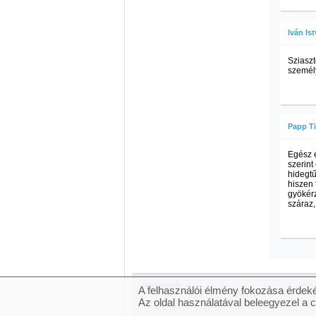
Iván Is
Sziaszt
személ
Papp T
Egész é
szerint
hidegtű
hiszen 
gyökérz
száraz,
A felhasználói élmény fokozása érdeké
© 2007 Copyright Network.hu Minden j
Az oldal használatával beleegyezel a 