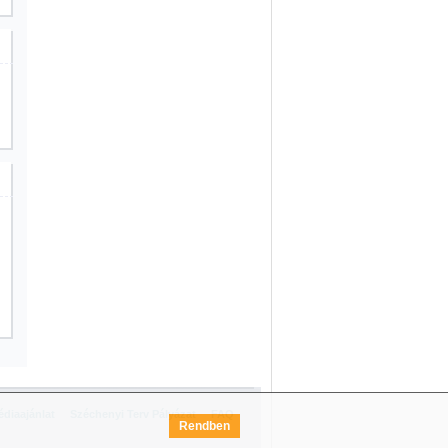
diaajánlat
Széchenyi Terv Pályázat
FAQ
Rendben