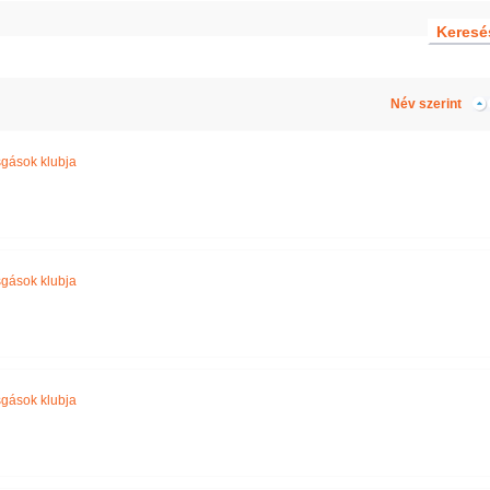
Név szerint
gások klubja
gások klubja
gások klubja