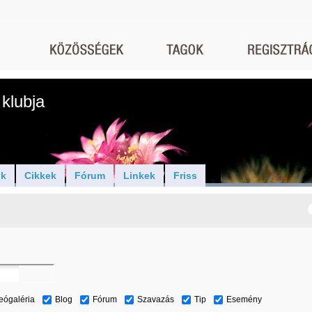
klubja
ók
Cikkek
Fórum
Linkek
Friss
eógaléria
Blog
Fórum
Szavazás
Tip
Esemény