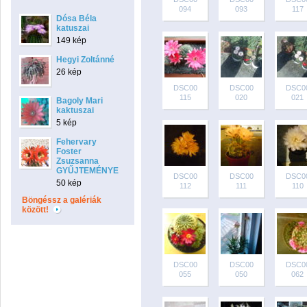
094
093
117
Dósa Béla
katuszai
149 kép
Hegyi Zoltánné
26 kép
DSC00
DSC00
DSC0
115
020
021
Bagoly Mari
kaktuszai
5 kép
Fehervary
Foster
Zsuzsanna
GYŰJTEMÉNYE
DSC00
DSC00
DSC0
50 kép
112
111
110
Böngéssz a galériák
között!
DSC00
DSC00
DSC0
055
050
062