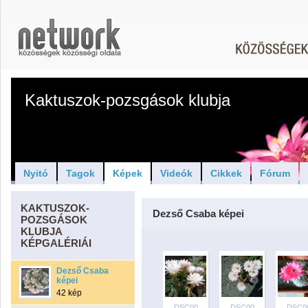
Kaktuszok-pozsgások klubja
Nyitó
Tagok
Képek
Videók
Cikkek
Fórum
KAKTUSZOK-
Dezső Csaba képei
POZSGÁSOK
KLUBJA
KÉPGALÉRIÁI
Dezső Csaba
képei
42 kép
DSC00
DSC00
DSC0