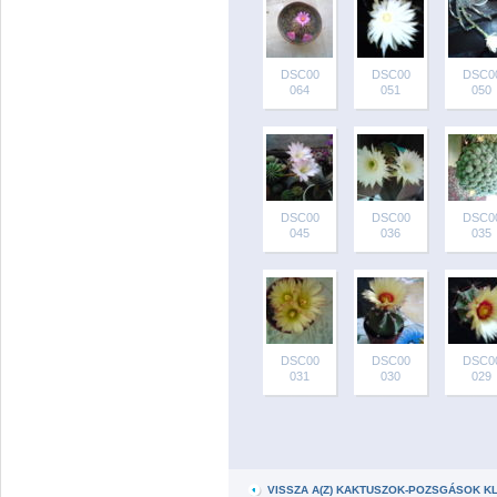
DSC00
DSC00
DSC0
064
051
050
DSC00
DSC00
DSC0
045
036
035
DSC00
DSC00
DSC0
031
030
029
VISSZA A(Z) KAKTUSZOK-POZSGÁSOK 