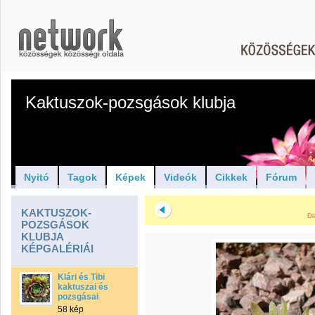
Kaktuszok-pozsgások klubja
Nyitó
Tagok
Képek
Videók
Cikkek
Fórum
KAKTUSZOK-
Di
POZSGÁSOK
KLUBJA
KÉPGALÉRIÁI
Klári és Tibi
kaktuszai és
pozsgásai
58 kép