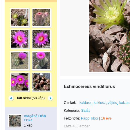
Echinocereus viridiflorus
6/8
oldal (58 kép)
Címkék:
kaktusz
kaktuszgyűjtés
kaktus
Kategória:
Saját
Vargáné Oláh
Feltöltötte:
Papp Tibor
|
16 éve
Erika
1 kép
Látta 486 ember.