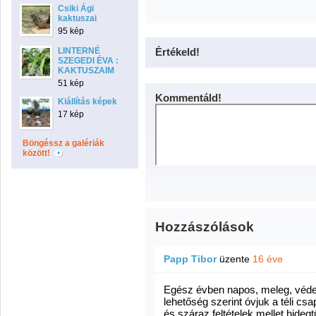
Csiki Ági
kaktuszai
95 kép
LINTERNÉ
Értékeld!
SZEGEDI ÉVA :
KAKTUSZAIM
51 kép
Kommentáld!
Kiállítás képek
17 kép
Böngéssz a galériák
között!
Hozzászólások
Papp Tibor
üzente
16 éve
Egész évben napos, meleg, védet
lehetőség szerint óvjuk a téli csa
és száraz feltételek mellet hideg