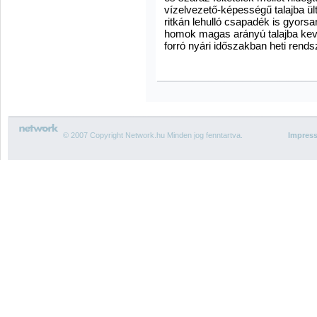
vízelvezető-képességű talajba ül
ritkán lehulló csapadék is gyors
homok magas arányú talajba kever
forró nyári időszakban heti rend
© 2007 Copyright Network.hu Minden jog fenntartva.
Impres