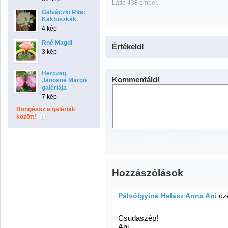
Látta 438 ember.
Galváczki Rita:
Kaktuszkák
4 kép
Rné Magdi
Értékeld!
3 kép
Herczeg
Kommentáld!
Jánosné Margó
galériája
7 kép
Böngéssz a galériák
között!
Hozzászólások
Pálvölgyiné Halász Anna Ani
üz
Csudaszép!
Ani.