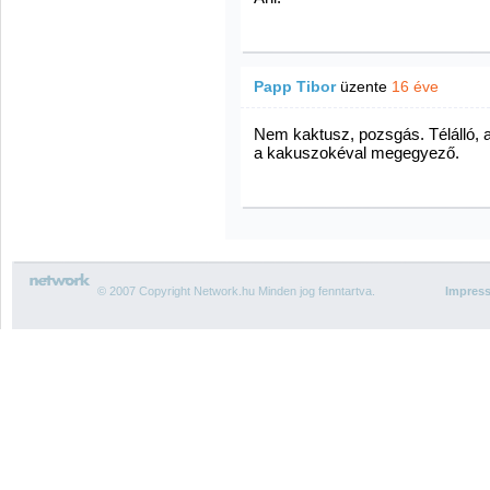
Papp Tibor
üzente
16 éve
Nem kaktusz, pozsgás. Télálló, a 
a kakuszokéval megegyező.
© 2007 Copyright Network.hu Minden jog fenntartva.
Impres