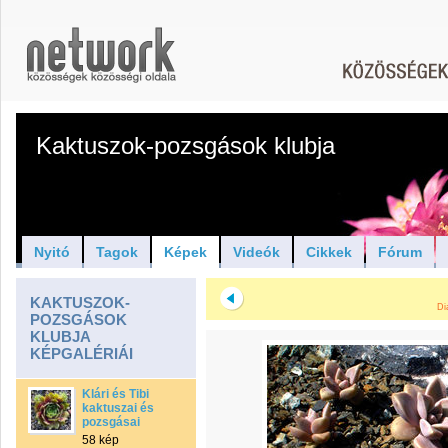
Kaktuszok-pozsgások klubja
Nyitó
Tagok
Képek
Videók
Cikkek
Fórum
KAKTUSZOK-
Di
POZSGÁSOK
KLUBJA
KÉPGALÉRIÁI
Klári és Tibi
kaktuszai és
pozsgásai
58 kép