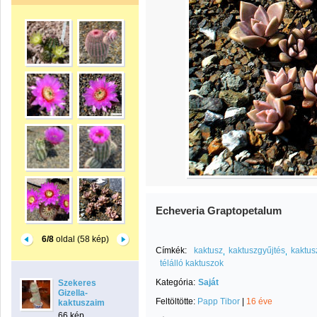
Echeveria Graptopetalum
6/8
oldal (58 kép)
Címkék:
kaktusz
kaktuszgyűjtés
kaktus
télálló kaktuszok
Kategória:
Saját
Szekeres
Gizella-
Feltöltötte:
Papp Tibor
|
16 éve
kaktuszaim
66 kép