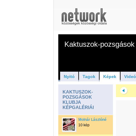
Kaktuszok-pozsgások 
Nyitó
Tagok
Képek
Vide
KAKTUSZOK-
POZSGÁSOK
KLUBJA
KÉPGALÉRIÁI
Molnár Lászlóné
10 kép