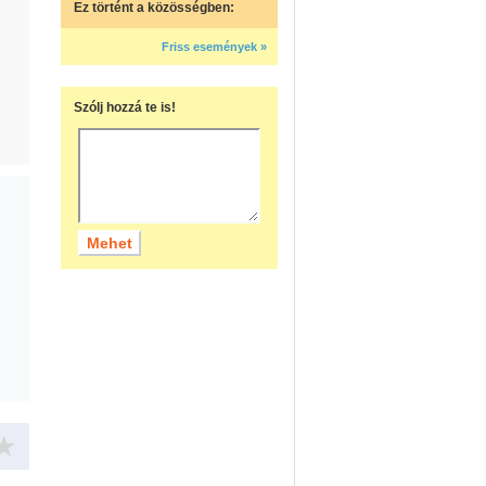
Ez történt a közösségben:
Friss események »
Szólj hozzá te is!