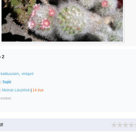
 2
kaktuszaim
virágzó
:
Saját
e:
Molnár Lászlóné
|
14 éve
 ember.
d!