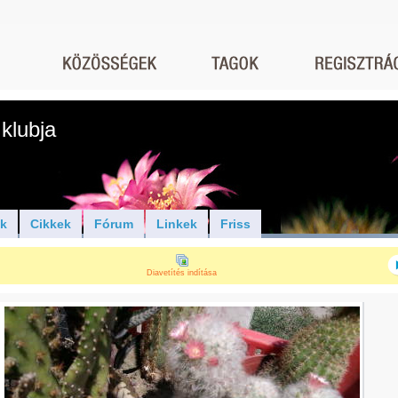
klubja
ók
Cikkek
Fórum
Linkek
Friss
Diavetítés indítása