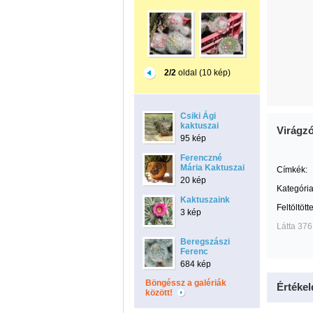
2/2
oldal (10 kép)
Csiki Ági
kaktuszai
Virágzó
95 kép
Ferenczné
Mária Kaktuszai
Címkék:
20 kép
Kategória
Kaktuszaink
Feltöltött
3 kép
Látta 376
Beregszászi
Ferenc
684 kép
Böngéssz a galériák
Értékel
között!