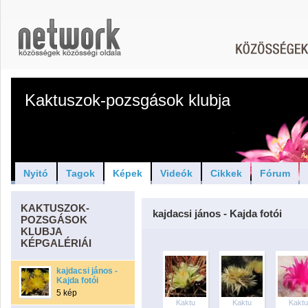
Kaktuszok-pozsgások klubja
Nyitó
Tagok
Képek
Videók
Cikkek
Fórum
KAKTUSZOK-
kajdacsi jános - Kajda fotói
POZSGÁSOK
KLUBJA
KÉPGALÉRIÁI
kajdacsi jános -
Kajda fotói
5 kép
Kaktu
Kaktu
Kaktu