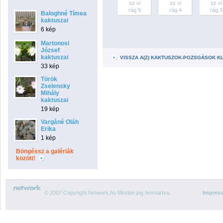
sz vi
sz vi
sz vi
rág 5
rág 4
rág 3
Baloghné Tímea
kaktuszai
6 kép
Martonosi
József
kaktuszai
VISSZA A(Z) KAKTUSZOK-POZSGÁSOK 
33 kép
Török
Zselensky
Mihály
kaktuszai
19 kép
Vargáné Oláh
Erika
1 kép
Böngéssz a galériák
között!
© 2007 Copyright Network.hu Minden jog fenntartva.
Impres