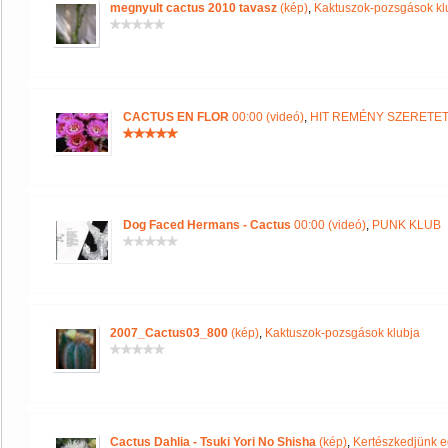
megnyult cactus 2010 tavasz
(kép)
,
Kaktuszok-pozsgások kl
CACTUS EN FLOR
00:00 (videó)
,
HIT REMÉNY SZERETE
Dog Faced Hermans - Cactus
00:00 (videó)
,
PUNK KLUB
2007_Cactus03_800
(kép)
,
Kaktuszok-pozsgások klubja
Cactus Dahlia - Tsuki Yori No Shisha
(kép)
,
Kertészkedjünk e