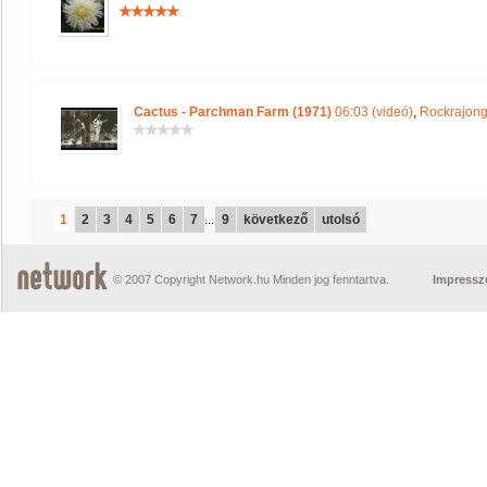
Cactus - Parchman Farm (1971)
06:03 (videó)
,
Rockrajong
1
2
3
4
5
6
7
...
9
következő
utolsó
© 2007 Copyright Network.hu Minden jog fenntartva.
Impress