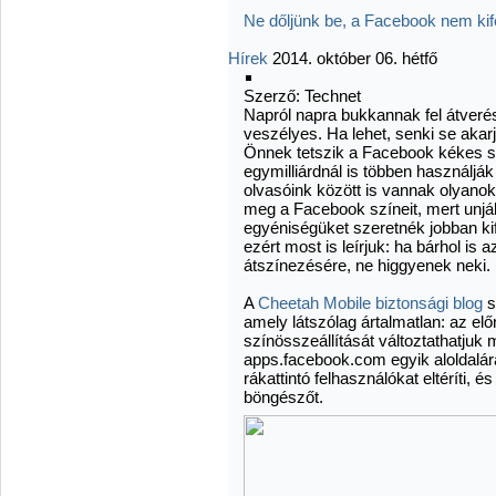
Ne dőljünk be, a Facebook nem ki
Hírek
2014. október 06. hétfő
Szerző: Technet
Napról napra bukkannak fel átveré
veszélyes. Ha lehet, senki se akar
Önnek tetszik a Facebook kékes sz
egymilliárdnál is többen használják
olvasóink között is vannak olyano
meg a Facebook színeit, mert unjá
egyéniségüket szeretnék jobban kif
ezért most is leírjuk: ha bárhol is
átszínezésére, ne higgyenek neki.
A
Cheetah Mobile biztonsági blog
s
amely látszólag ártalmatlan: az elő
színösszeállítását változtathatjuk 
apps.facebook.com egyik aloldalára
rákattintó felhasználókat eltéríti, é
böngészőt.