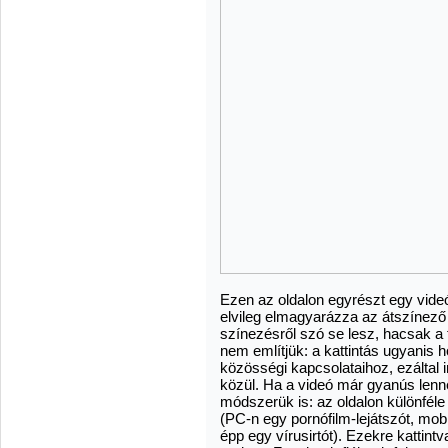
Ezen az oldalon egyrészt egy videó(
elvileg elmagyarázza az átszínező 
színezésről szó se lesz, hacsak a
nem említjük: a kattintás ugyanis 
közösségi kapcsolataihoz, ezáltal 
közül. Ha a videó már gyanús len
módszerük is: az oldalon különféle
(PC-n egy pornófilm-lejátszót, mo
épp egy vírusirtót). Ezekre kattint