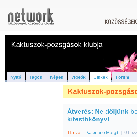
Kaktuszok-pozsgások klubja
Nyitó
Tagok
Képek
Videók
Cikkek
Fórum
Kaktuszok-pozsgások
Átverés: Ne dőljünk b
kifestőkönyv!
11 éve
|
Katonáné Margit
|
0 hoz