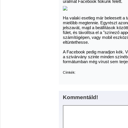
uralmat Facebook fiókunk felett.
Ha valaki esetleg már beleesett a
mielőbb megtennie. Egyrészt azon
jelszavát, majd a beállítások köz
fület, és távolítsa el a "színező ap
számítógépen, vagy mobil eszközö
eltüntethesse.
A Facebook pedig maradjon kék. Va
a szivárvány szinte minden szín
formátumban még vírust sem terje
Címkék:
Kommentáld!