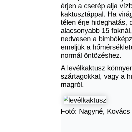
érjen a cserép alja ví
kaktusztáppal. Ha virá
télen érje hideghatás,
alacsonyabb 15 foknál,
nedvesen a bimbóképz
emeljük a hőmérséklete
normál öntözéshez.
A levélkaktusz könnyen
szártagokkal, vagy a hi
magról.
Fotó: Nagyné, Kovács E