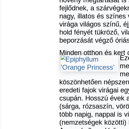
fejlődnek, a szárvégekn
nagy, illatos és színes 
virága világos színű, éjj
hold fényét tükröző, vi
beporzását végző óriás
Minden otthon és kert 
Ez
me
me
köszönhetően népszer
eredeti fajok virágai e
csupán. Hosszú évek a
(sárga, rózsaszín, vör
több napig, nappal is v
(nemzetségek közötti) hi