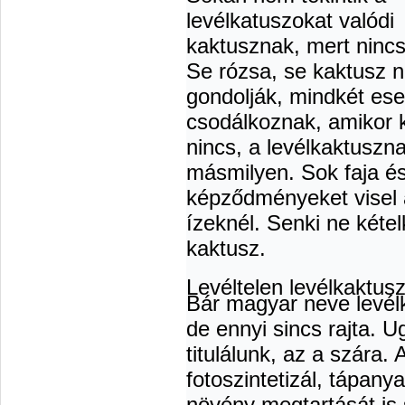
levélkatuszokat valódi
kaktusznak, mert nincs
Se rózsa, se kaktusz ni
gondolják, mindkét eset
csodálkoznak, amikor k
nincs, a levélkaktuszna
másmilyen. Sok faja és 
képződményeket visel 
ízeknél. Senki ne kétel
kaktusz.
Levéltelen levélkaktus
Bár magyar neve levélk
de ennyi sincs rajta. U
titulálunk, az a szára.
fotoszintetizál, tápanya
növény megtartását is s