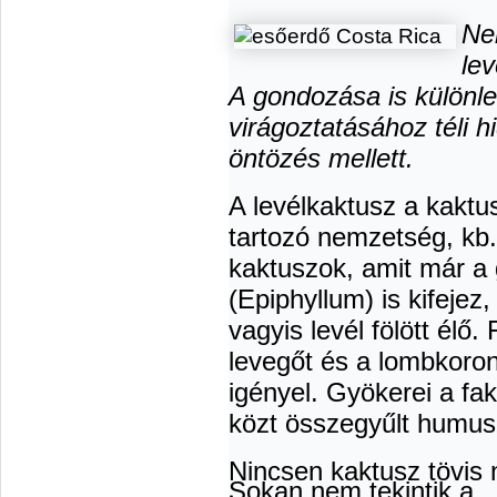
Ne
le
A gondozása is különle
virágoztatásához téli h
öntözés mellett.
A levélkaktusz a kaktu
tartozó nemzetség, kb. 
kaktuszok, amit már a
(Epiphyllum) is kifejez,
vagyis levél fölött élő
levegőt és a lombkoron
igényel. Gyökerei a fa
közt összegyűlt humu
Nincsen kaktusz tövis 
Sokan nem tekintik a