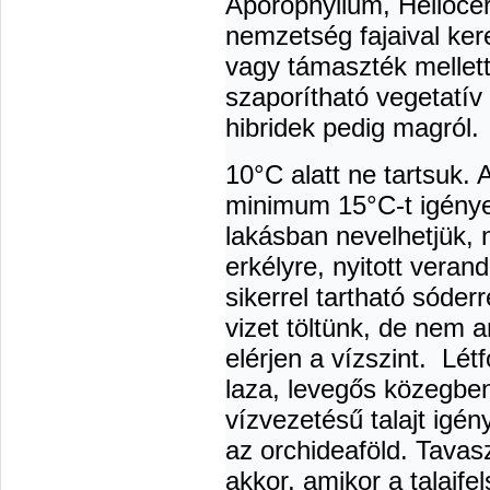
Aporophyllum, Helioce
nemzetség fajaival ke
vagy támaszték mellet
szaporítható vegetatív 
hibridek pedig magról.
10°C alatt ne tartsuk.
minimum 15°C-t igényel,
lakásban nevelhetjük, 
erkélyre, nyitott veran
sikerrel tartható sóderr
vizet töltünk, de nem a
elérjen a vízszint. Lé
laza, levegős közegbe
vízvezetésű talajt igén
az orchideaföld. Tavas
akkor, amikor a talajf