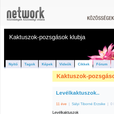
Kaktuszok-pozsgások klubja
Nyitó
Tagok
Képek
Videók
Cikkek
Fórum
Kaktuszok-pozsgások
Levélkaktuszok..
11 éve
|
Sályi Tiborné Erzsike
|
0 
Levélkaktuszok