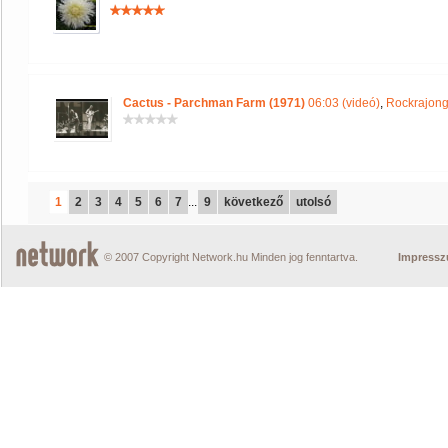
Cactus - Parchman Farm (1971)
06:03 (videó)
,
Rockrajong
1
2
3
4
5
6
7
...
9
következő
utolsó
© 2007 Copyright Network.hu Minden jog fenntartva.
Impress