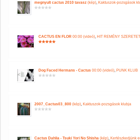
megnyult cactus 2010 tavasz
(kép)
,
Kaktuszok-pozsgások kl
CACTUS EN FLOR
00:00 (videó)
,
HIT REMÉNY SZERETE
Dog Faced Hermans - Cactus
00:00 (videó)
,
PUNK KLUB
2007_Cactus03_800
(kép)
,
Kaktuszok-pozsgások klubja
Cactus Dahlia - Tsuki Yori No Shisha
(kép)
,
Kertészkedjünk e