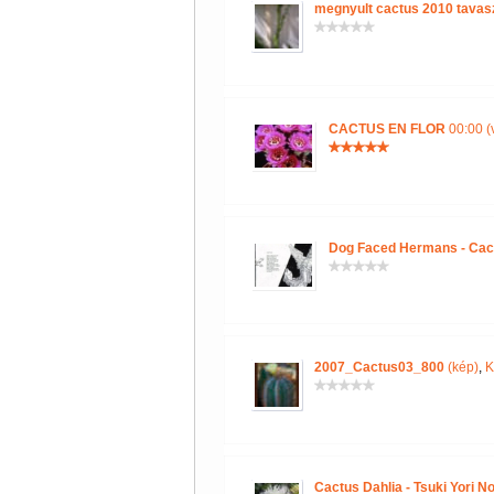
megnyult cactus 2010 tavas
CACTUS EN FLOR
00:00 (
Dog Faced Hermans - Cac
2007_Cactus03_800
(kép)
,
K
Cactus Dahlia - Tsuki Yori N