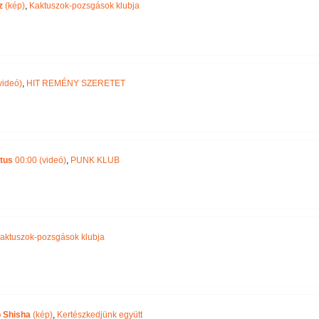
z
(kép)
,
Kaktuszok-pozsgások klubja
videó)
,
HIT REMÉNY SZERETET
tus
00:00 (videó)
,
PUNK KLUB
aktuszok-pozsgások klubja
o Shisha
(kép)
,
Kertészkedjünk együtt