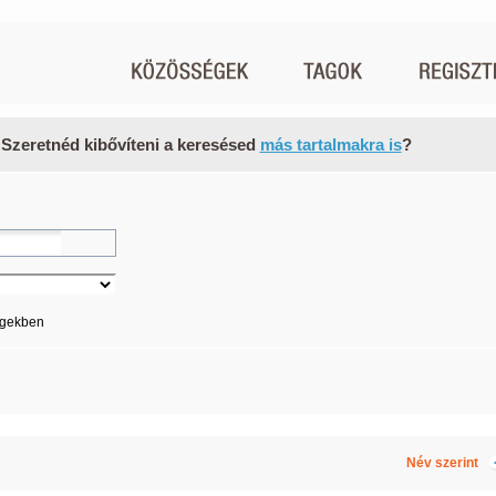
 Szeretnéd kibővíteni a keresésed
más tartalmakra is
?
égekben
Név szerint