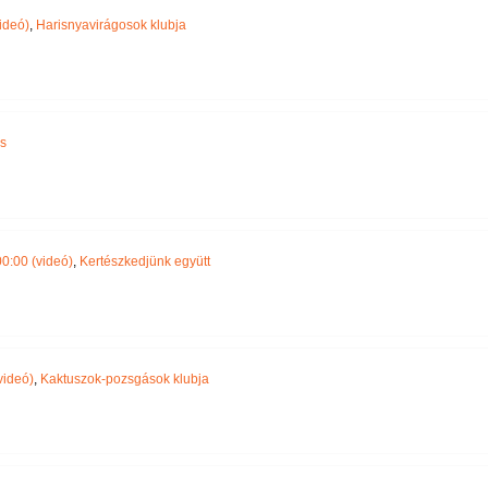
ideó)
,
Harisnyavirágosok klubja
s
0:00 (videó)
,
Kertészkedjünk együtt
videó)
,
Kaktuszok-pozsgások klubja