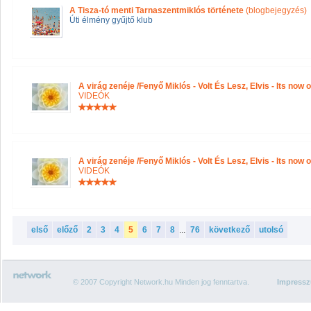
A Tisza-tó menti Tarnaszentmiklós története
(blogbejegyzés)
Úti élmény gyűjtő klub
A virág zenéje /Fenyő Miklós - Volt És Lesz, Elvis - Its now 
VIDEÓK
A virág zenéje /Fenyő Miklós - Volt És Lesz, Elvis - Its now 
VIDEÓK
első
előző
2
3
4
5
6
7
8
...
76
következő
utolsó
© 2007 Copyright Network.hu Minden jog fenntartva.
Impress