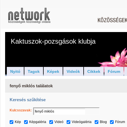
Kaktuszok-pozsgások klubja
Nyitó
Tagok
Képek
Videók
Cikkek
Fórum
fenyő miklós találatok
Keresés szűkítése
Kulcsszavak:
Kép
Képgaléria
Videó
Videógaléria
Blog
Fórum