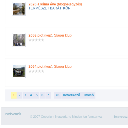
2020 a klíma éve
(blogbejegyzés)
TERMÉSZET BARÁTI KÖR
2058.pict
(kép)
,
Sláger klub
2064.pict
(kép)
,
Sláger klub
1
2
3
4
5
6
7
...
76
következő
utolsó
© 2007 Copyright Network.hu Minden jog fenntartva.
Impress