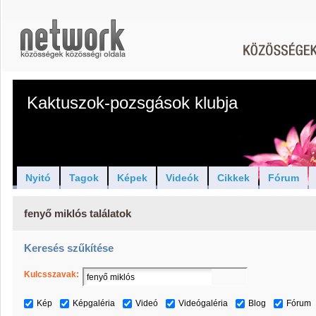
Kaktuszok-pozsgások klubja
Nyitó
Tagok
Képek
Videók
Cikkek
Fórum
fenyő miklós találatok
Keresés szűkítése
Kulcsszavak:
Kép
Képgaléria
Videó
Videógaléria
Blog
Fórum