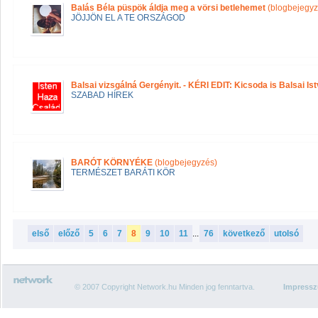
Balás Béla püspök áldja meg a vörsi betlehemet
(blogbejegyz
JÖJJÖN EL A TE ORSZÁGOD
Balsai vizsgálná Gergényit. - KÉRI EDIT: Kicsoda is Balsai Ist
SZABAD HÍREK
BARÓT KÖRNYÉKE
(blogbejegyzés)
TERMÉSZET BARÁTI KÖR
első
előző
5
6
7
8
9
10
11
...
76
következő
utolsó
© 2007 Copyright Network.hu Minden jog fenntartva.
Impress