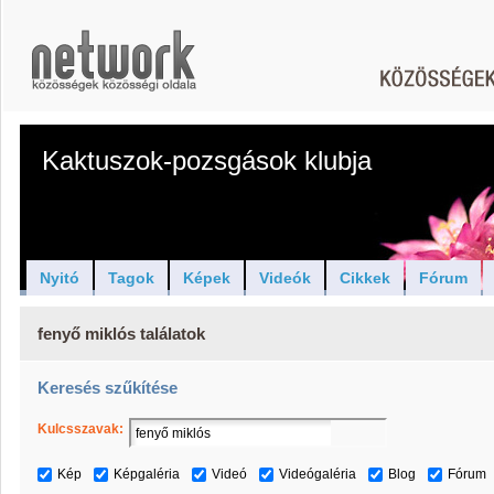
Kaktuszok-pozsgások klubja
Nyitó
Tagok
Képek
Videók
Cikkek
Fórum
fenyő miklós találatok
Keresés szűkítése
Kulcsszavak:
Kép
Képgaléria
Videó
Videógaléria
Blog
Fórum