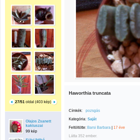
Haworthia truncata
27/51
oldal (403 kép)
Címkék:
pozsgás
Kategória:
Saját
Olajos Zsanett
kaktuszai
Feltöltötte:
Barsi Barbara
|
17 éve
99 kép
Látta 352 ember.