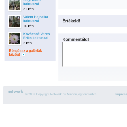
Sülyi Ildikó
kaktuszai
31 kép
Valent Hajnalka
Értékeld!
kaktuszai
10 kép
Kovácsné Veres
Erika kaktuszai
Kommentáld!
2 kép
Böngéssz a galériák
között!
© 2007 Copyright Network.hu Minden jog fenntartva.
Impres