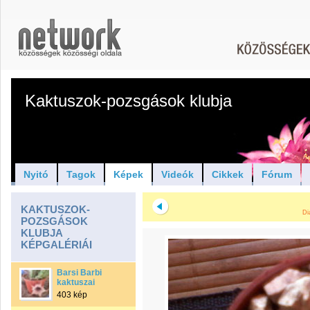
Kaktuszok-pozsgások klubja
Nyitó
Tagok
Képek
Videók
Cikkek
Fórum
KAKTUSZOK-
Di
POZSGÁSOK
KLUBJA
KÉPGALÉRIÁI
Barsi Barbi
kaktuszai
403 kép