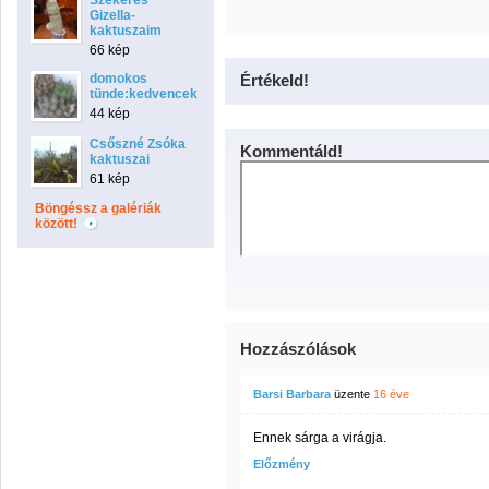
Szekeres
Gizella-
kaktuszaim
66 kép
domokos
Értékeld!
tünde:kedvencek
44 kép
Csőszné Zsóka
Kommentáld!
kaktuszai
61 kép
Böngéssz a galériák
között!
Hozzászólások
Barsi Barbara
üzente
16 éve
Ennek sárga a virágja.
Előzmény