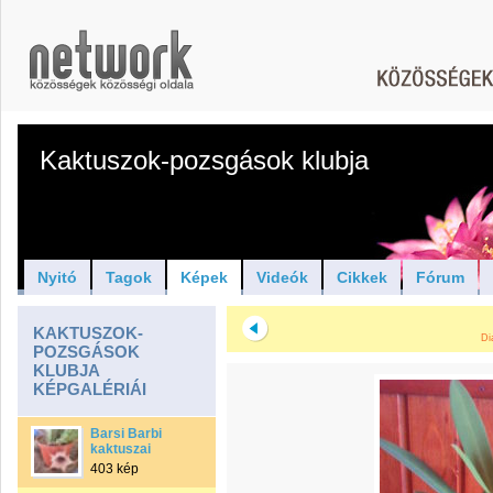
Kaktuszok-pozsgások klubja
Nyitó
Tagok
Képek
Videók
Cikkek
Fórum
KAKTUSZOK-
Di
POZSGÁSOK
KLUBJA
KÉPGALÉRIÁI
Barsi Barbi
kaktuszai
403 kép