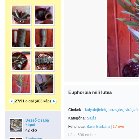
Euphorbia mili lutea
27/51
oldal (403 kép)
Címkék:
kutyatejfélék
pozsgás
virágzó
Kategória:
Saját
Dezső Csaba
képei
Feltöltötte:
Barsi Barbara
|
17 éve
42 kép
Látta 506 ember.