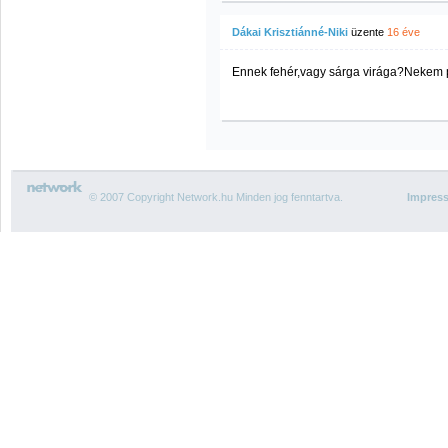
Dákai Krisztiánné-Niki
üzente
16 éve
Ennek fehér,vagy sárga virága?Nekem p
© 2007 Copyright Network.hu Minden jog fenntartva.
Impres