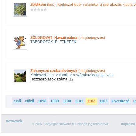
Zöldikém
(kép)
,
Kertészet klub- valamikor a szórakozás klubja vo
ZÖLDROVAT -Hawaii pálma
(blogbejegyzés)
TÁBOROZÓK- ÉLETKÉPEK
Zuhanyozó szobanövények
(blogbejegyzés)
Kertészet klub- valamikor a szórakozás klubja volt.
Hozzászólások száma: 12
első
előző
1098
1099
1100
1101
1102
1103
következő
u
© 2007 Copyright Network.hu Minden jog fenntartva.
Impress