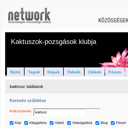
Kaktuszok-pozsgások klubja
Nyitó
Tagok
Képek
Videók
Cikkek
Fórum
kaktusz találatok
Keresés szűkítése
Kulcsszavak:
Kép
Képgaléria
Videó
Videógaléria
Blog
Fórum