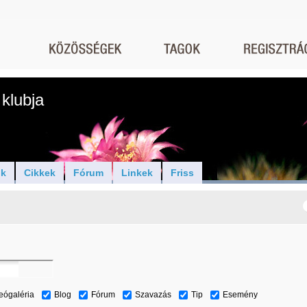
klubja
ók
Cikkek
Fórum
Linkek
Friss
eógaléria
Blog
Fórum
Szavazás
Tip
Esemény