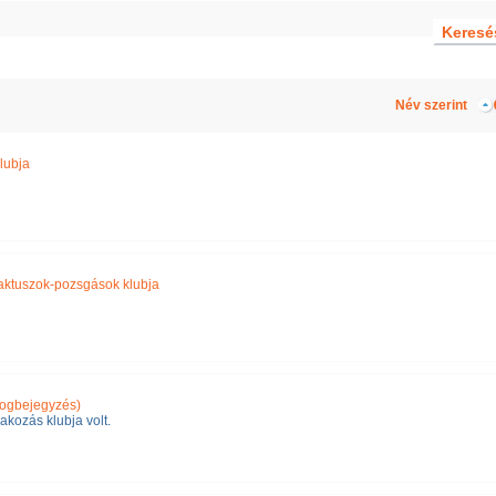
Név szerint
lubja
aktuszok-pozsgások klubja
logbejegyzés)
akozás klubja volt.