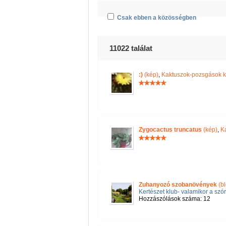
Csak ebben a közösségben
11022 találat
:)
(kép)
,
Kaktuszok-pozsgások k
Zygocactus truncatus
(kép)
,
K
Zuhanyozó szobanövények
(b
Kertészet klub- valamikor a szór
Hozzászólások száma: 12