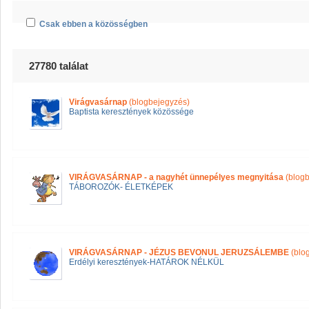
Csak ebben a közösségben
27780 találat
Virágvasárnap
(blogbejegyzés)
Baptista keresztények közössége
VIRÁGVASÁRNAP - a nagyhét ünnepélyes megnyitása
(blogb
TÁBOROZÓK- ÉLETKÉPEK
VIRÁGVASÁRNAP - JÉZUS BEVONUL JERUZSÁLEMBE
(blo
Erdélyi keresztények-HATÁROK NÉLKÜL