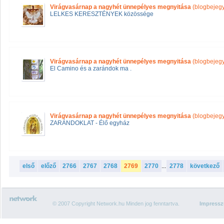
Virágvasárnap a nagyhét ünnepélyes megnyitása
(blogbejeg
LELKES KERESZTÉNYEK közössége
Virágvasárnap a nagyhét ünnepélyes megnyitása
(blogbejeg
El Camino és a zarándok ma .
Virágvasárnap a nagyhét ünnepélyes megnyitása
(blogbejeg
ZARÁNDOKLAT - Élő egyház
első
előző
2766
2767
2768
2769
2770
...
2778
következő
© 2007 Copyright Network.hu Minden jog fenntartva.
Impress