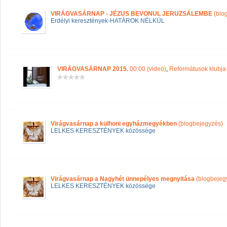
VIRÁGVASÁRNAP - JÉZUS BEVONUL JERUZSÁLEMBE
(blo
Erdélyi keresztények-HATÁROK NÉLKÜL
VIRÁGVASÁRNAP 2015.
00:00 (videó)
,
Reformátusok klubja
Virágvasárnap a külhoni egyházmegyékben
(blogbejegyzés)
LELKES KERESZTÉNYEK közössége
Virágvasárnap a Nagyhét ünnepélyes megnyitása
(blogbejeg
LELKES KERESZTÉNYEK közössége