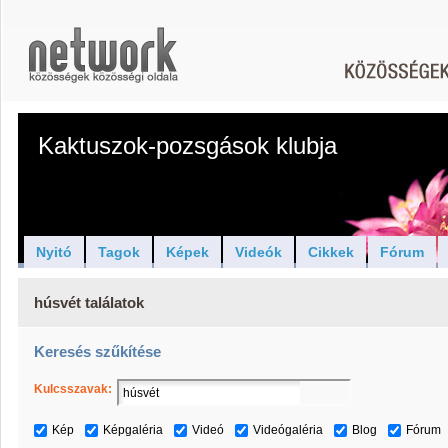
Kaktuszok-pozsgások klubja
Nyitó
Tagok
Képek
Videók
Cikkek
Fórum
húsvét találatok
Keresés szűkítése
Kulcsszavak:
Kép
Képgaléria
Videó
Videógaléria
Blog
Fórum