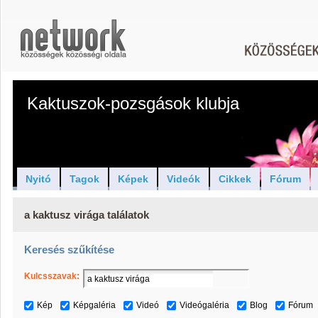
Kaktuszok-pozsgások klubja
Nyitó
Tagok
Képek
Videók
Cikkek
Fórum
a kaktusz virága találatok
Keresés szűkítése
Kulcsszavak:
Kép
Képgaléria
Videó
Videógaléria
Blog
Fórum