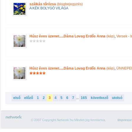
szálkás tőrózsa
(blogbejegyzés)
A KÉK BOLYGÓ VILÁGA
Húsz éves üzenet.....Dáma Lovag Erdős Anna
(kép)
,
Versek - 
Húsz éves üzenet.....Dáma Lovag Erdős Anna
(kép)
,
ÜNNEPE
első
előző
1
2
3
4
5
6
7
...
165
következő
utolsó
© 2007 Copyright Network.hu Minden jog fenntartva.
Impress