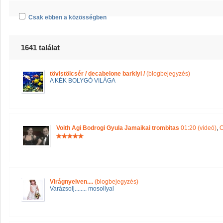
Csak ebben a közösségben
1641 találat
tövistölcsér / decabelone barklyi /
(blogbejegyzés)
A KÉK BOLYGÓ VILÁGA
Voith Agi Bodrogi Gyula Jamaikai trombitas
01:20 (videó)
,
O
Virágnyelven....
(blogbejegyzés)
Varázsolj........ mosollyal