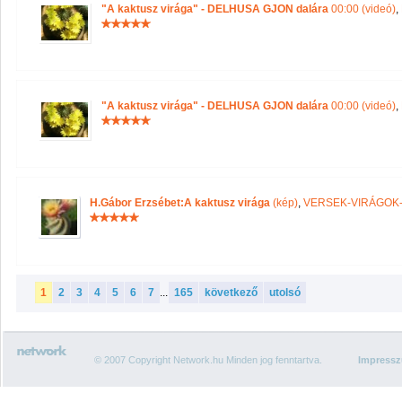
"A kaktusz virága" - DELHUSA GJON dalára
00:00 (videó)
,
"A kaktusz virága" - DELHUSA GJON dalára
00:00 (videó)
,
H.Gábor Erzsébet:A kaktusz virága
(kép)
,
VERSEK-VIRÁGOK
1
2
3
4
5
6
7
...
165
következő
utolsó
© 2007 Copyright Network.hu Minden jog fenntartva.
Impress