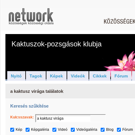
Kaktuszok-pozsgások klubja
Nyitó
Tagok
Képek
Videók
Cikkek
Fórum
a kaktusz virága találatok
Keresés szűkítése
Kulcsszavak:
Kép
Képgaléria
Videó
Videógaléria
Blog
Fórum