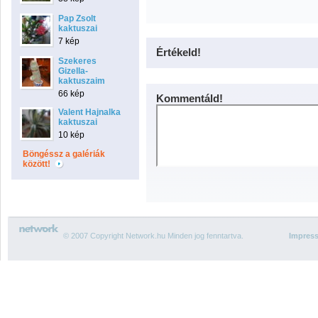
Pap Zsolt
kaktuszai
7 kép
Értékeld!
Szekeres
Gizella-
kaktuszaim
66 kép
Kommentáld!
Valent Hajnalka
kaktuszai
10 kép
Böngéssz a galériák
között!
© 2007 Copyright Network.hu Minden jog fenntartva.
Impres