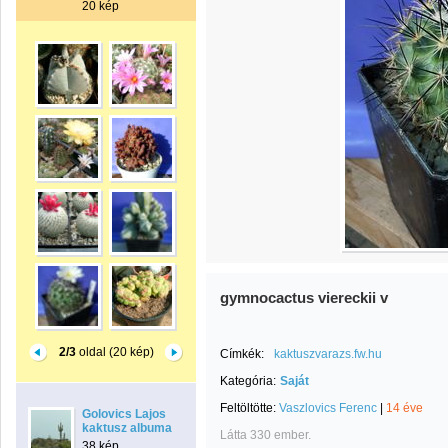
20 kép
gymnocactus viereckii v
2/3
oldal (20 kép)
Címkék:
kaktuszvarazs.fw.hu
Kategória:
Saját
Feltöltötte:
Vaszlovics Ferenc
|
14 éve
Golovics Lajos
kaktusz albuma
Látta 330 ember.
38 kép