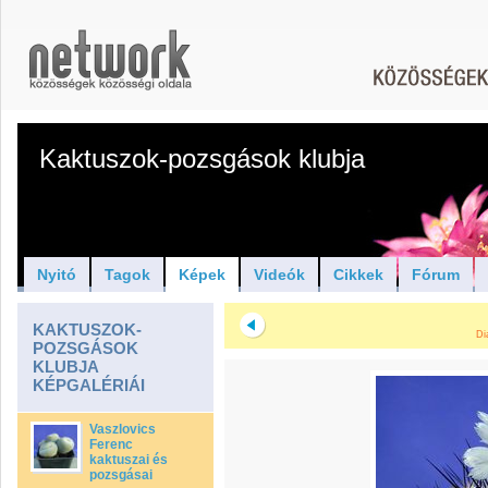
Kaktuszok-pozsgások klubja
Nyitó
Tagok
Képek
Videók
Cikkek
Fórum
KAKTUSZOK-
Di
POZSGÁSOK
KLUBJA
KÉPGALÉRIÁI
Vaszlovics
Ferenc
kaktuszai és
pozsgásai