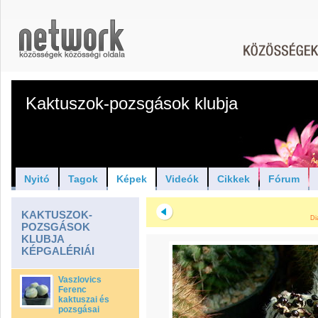
Kaktuszok-pozsgások klubja
Nyitó
Tagok
Képek
Videók
Cikkek
Fórum
KAKTUSZOK-
Di
POZSGÁSOK
KLUBJA
KÉPGALÉRIÁI
Vaszlovics
Ferenc
kaktuszai és
pozsgásai