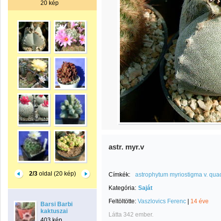
20 kép
astr. myr.v
2/3
oldal (20 kép)
Címkék:
astrophytum myriostigma v. quad
Kategória:
Saját
Feltöltötte:
Vaszlovics Ferenc
|
14 éve
Barsi Barbi
kaktuszai
Látta 342 ember.
403 kép