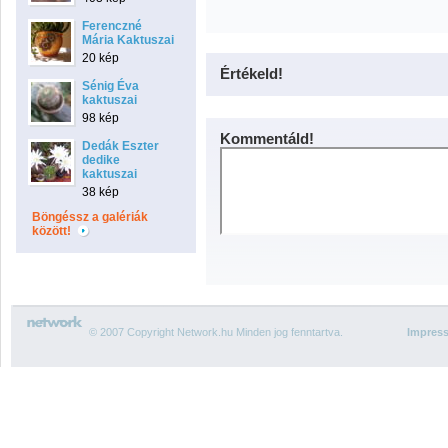
Ferenczné
Mária Kaktuszai
20 kép
Értékeld!
Sénig Éva
kaktuszai
98 kép
Kommentáld!
Dedák Eszter
dedike
kaktuszai
38 kép
Böngéssz a galériák
között!
© 2007 Copyright Network.hu Minden jog fenntartva.
Impres