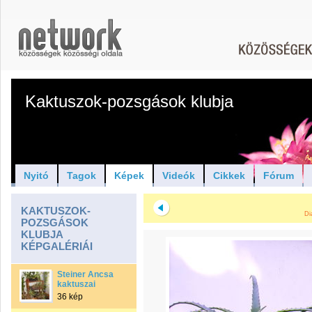
Kaktuszok-pozsgások klubja
Nyitó
Tagok
Képek
Videók
Cikkek
Fórum
KAKTUSZOK-
Di
POZSGÁSOK
KLUBJA
KÉPGALÉRIÁI
Steiner Ancsa
kaktuszai
36 kép