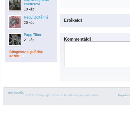
Valent Hajnalka
kaktuszai
10 kép
Hegyi Zoltánné
Értékeld!
26 kép
Papp Tibor
Kommentáld!
21 kép
Böngéssz a galériák
között!
© 2007 Copyright Network.hu Minden jog fenntartva.
Impres