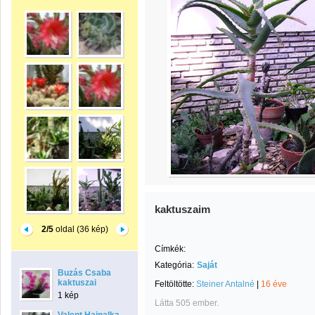
kaktuszaim
2/5
oldal (36 kép)
Címkék:
Kategória:
Saját
Buzás Csaba
kaktuszai
Feltöltötte:
Steiner Antalné
|
16 éve
1 kép
Látta 505 ember.