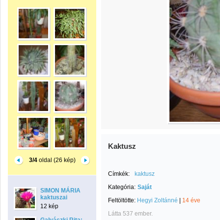
Kaktusz
3/4
oldal (26 kép)
Címkék:
kaktusz
Kategória:
Saját
SIMON MÁRIA
kaktuszai
Feltöltötte:
Hegyi Zoltánné
|
14 éve
12 kép
Látta 537 ember.