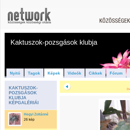
Kaktuszok-pozsgások klubja
Nyitó
Tagok
Képek
Videók
Cikkek
Fórum
KAKTUSZOK-
Di
POZSGÁSOK
KLUBJA
KÉPGALÉRIÁI
Hegyi Zoltánné
26 kép