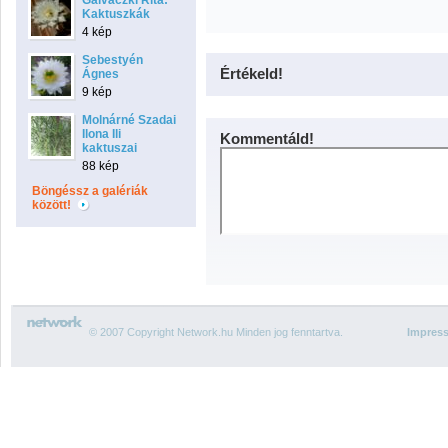
Galváczki Rita:
Kaktuszkák
4 kép
Sebestyén
Értékeld!
Ágnes
9 kép
Molnárné Szadai
Ilona Ili
Kommentáld!
kaktuszai
88 kép
Böngéssz a galériák
között!
© 2007 Copyright Network.hu Minden jog fenntartva.
Impres