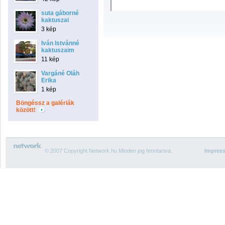
suta gáborné
kaktuszai
3 kép
Iván Istvánné
kaktuszaim
11 kép
Vargáné Oláh
Erika
1 kép
Böngéssz a galériák
között!
© 2007 Copyright Network.hu Minden jog fenntartva.
Impres