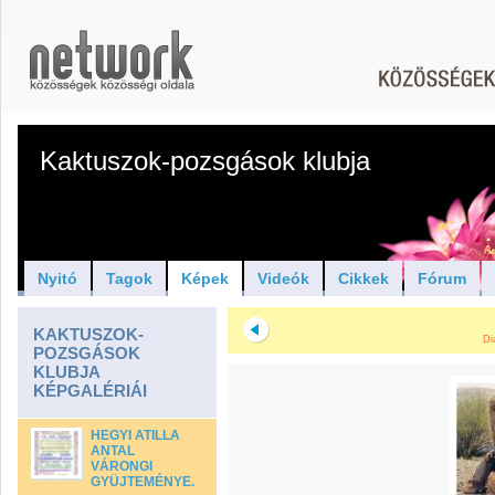
Kaktuszok-pozsgások klubja
Nyitó
Tagok
Képek
Videók
Cikkek
Fórum
KAKTUSZOK-
Di
POZSGÁSOK
KLUBJA
KÉPGALÉRIÁI
HEGYI ATILLA
ANTAL
VÁRONGI
GYÜJTEMÉNYE.