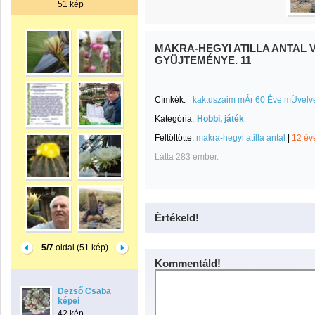
51 kép
MAKRA-HEGYI ATILLA ANTAL 
GYÜJTEMÉNYE. 11
Címkék:
kaktuszaim mÁr 60 Éve mÜvelve
Kategória:
Hobbi, játék
Feltöltötte:
makra-hegyi atilla antal
|
12 év
Látta 283 ember.
Értékeld!
5/7
oldal (51 kép)
Kommentáld!
Dezső Csaba
képei
42 kép