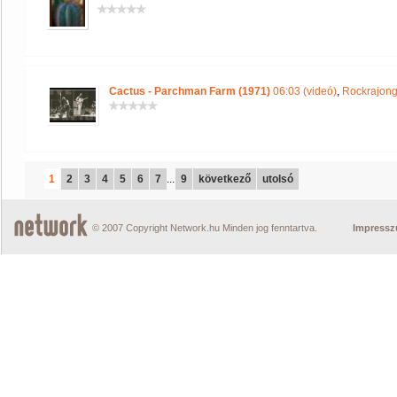
Cactus - Parchman Farm (1971)
06:03 (videó)
,
Rockrajong
1
2
3
4
5
6
7
...
9
következő
utolsó
© 2007 Copyright Network.hu Minden jog fenntartva.
Impress