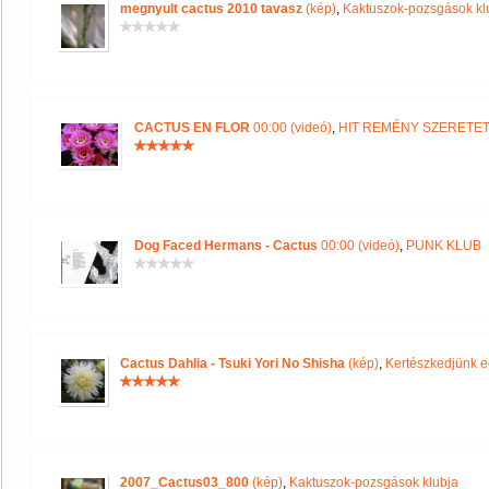
megnyult cactus 2010 tavasz
(kép)
,
Kaktuszok-pozsgások kl
CACTUS EN FLOR
00:00 (videó)
,
HIT REMÉNY SZERETE
Dog Faced Hermans - Cactus
00:00 (videó)
,
PUNK KLUB
Cactus Dahlia - Tsuki Yori No Shisha
(kép)
,
Kertészkedjünk e
2007_Cactus03_800
(kép)
,
Kaktuszok-pozsgások klubja