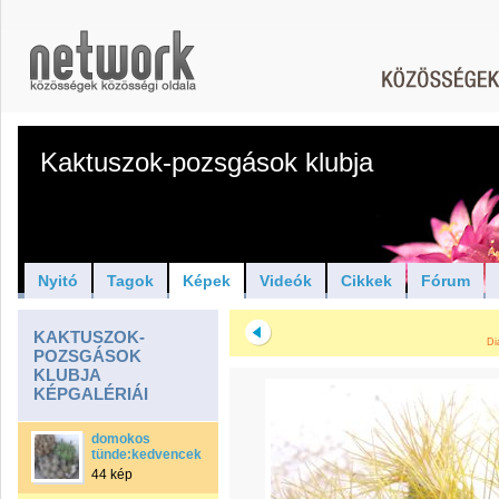
Kaktuszok-pozsgások klubja
Nyitó
Tagok
Képek
Videók
Cikkek
Fórum
KAKTUSZOK-
Di
POZSGÁSOK
KLUBJA
KÉPGALÉRIÁI
domokos
tünde:kedvencek
44 kép