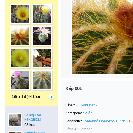
Kép 061
1/6
oldal (44 kép)
Címkék:
kaktuszok
Kategória:
Saját
Sénig Éva
kaktuszai
Feltöltötte:
Fábiánné Domokos Tünde
|
15
98 kép
Látta 423 ember.