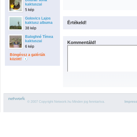
Bodnár Ilona
kaktuszai
5 kép
Golovics Lajos
Értékeld!
kaktusz albuma
38 kép
Baloghné Tímea
kaktuszai
Kommentáld!
6 kép
Böngéssz a galériák
között!
© 2007 Copyright Network.hu Minden jog fenntartva.
Impres