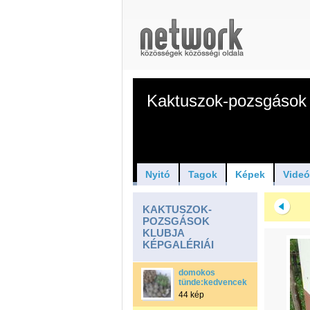
Kaktuszok-pozsgások 
Nyitó
Tagok
Képek
Vide
KAKTUSZOK-
POZSGÁSOK
KLUBJA
KÉPGALÉRIÁI
domokos
tünde:kedvencek
44 kép