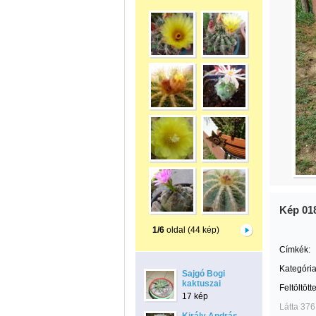
Kép 01
1/6
oldal (44 kép)
Címkék:
Kategória
Sajgó Bogi
kaktuszai
Feltöltött
17 kép
Látta 376