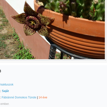
8
kaktuszok
:
Saját
e:
Fábiánné Domokos Tünde
|
14 éve
 ember.