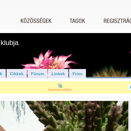
klubja
ók
Cikkek
Fórum
Linkek
Friss
Diavetítés indítása