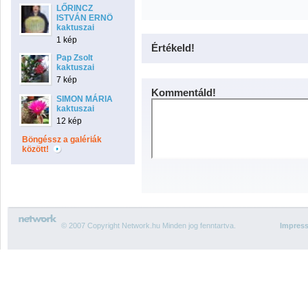
LŐRINCZ
ISTVÁN ERNÖ
kaktuszai
1 kép
Értékeld!
Pap Zsolt
kaktuszai
7 kép
Kommentáld!
SIMON MÁRIA
kaktuszai
12 kép
Böngéssz a galériák
között!
© 2007 Copyright Network.hu Minden jog fenntartva.
Impres