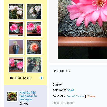
DSC00116
1/6
oldal (42 kép)
Címkék:
Kategória:
Saját
Klári és Tibi
kaktuszai és
Feltöltötte:
Dezső Csaba
|
11 éve
pozsgásai
Látta 484 ember.
58 kép