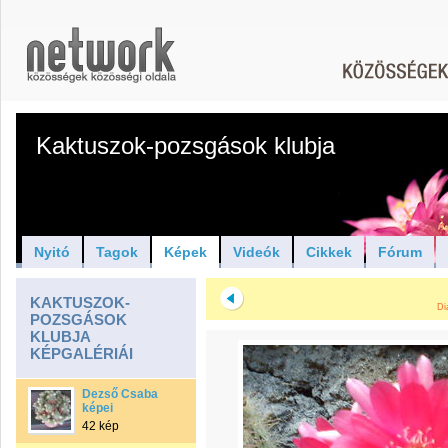
Kaktuszok-pozsgások klubja
Nyitó
Tagok
Képek
Videók
Cikkek
Fórum
KAKTUSZOK-
Di
POZSGÁSOK
KLUBJA
KÉPGALÉRIÁI
Dezső Csaba
képei
42 kép