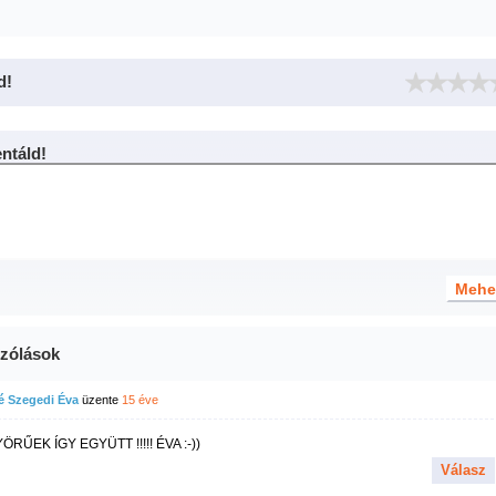
d!
táld!
zólások
é Szegedi Éva
üzente
15 éve
RŰEK ÍGY EGYÜTT !!!!! ÉVA :-))
Válasz