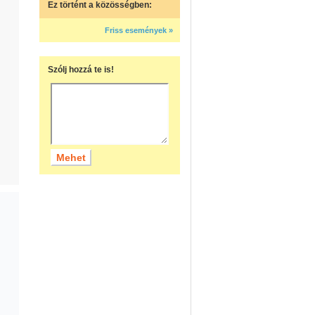
Ez történt a közösségben:
Friss események »
Szólj hozzá te is!