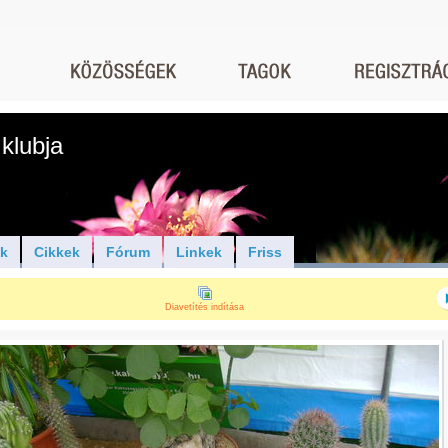
klubja
ók
Cikkek
Fórum
Linkek
Friss
Diavetítés indítása