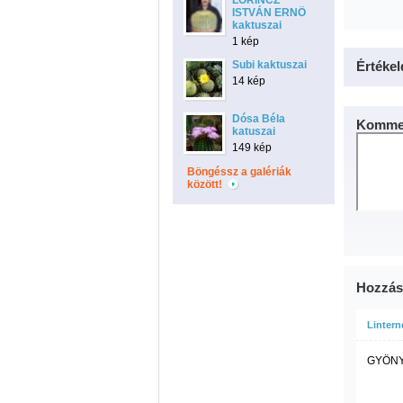
LŐRINCZ
ISTVÁN ERNÖ
kaktuszai
1 kép
Subi kaktuszai
Értékel
14 kép
Dósa Béla
Kommen
katuszai
149 kép
Böngéssz a galériák
között!
Hozzás
Lintern
GYÖNYÖ