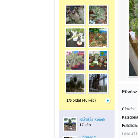
Füvészk
1/6
oldal (46 kép)
Címkék:
Kategória
Kiállítás képek
17 kép
Feltöltött
Látta 471