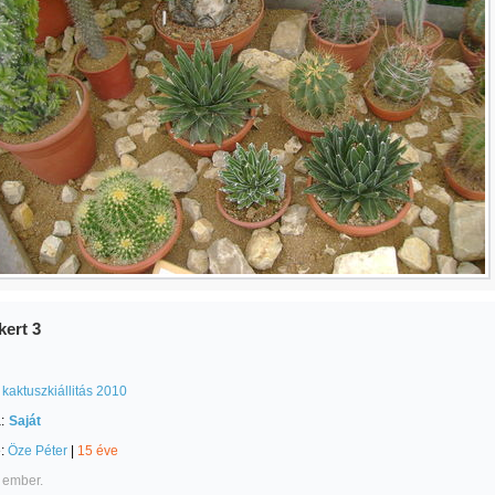
ert 3
kaktuszkiállitás 2010
:
Saját
e:
Öze Péter
|
15 éve
 ember.