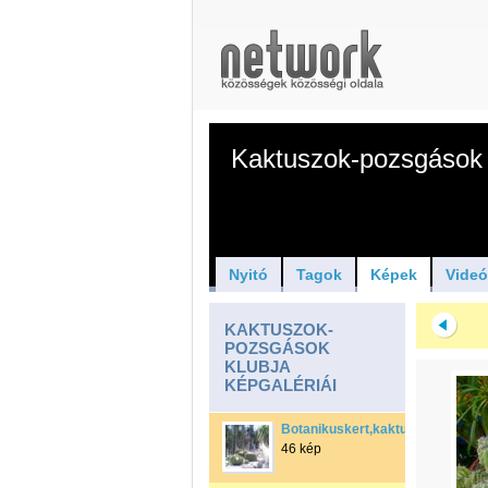
Kaktuszok-pozsgások 
Nyitó
Tagok
Képek
Vide
KAKTUSZOK-
POZSGÁSOK
KLUBJA
KÉPGALÉRIÁI
Botanikuskert,kaktuszház
46 kép