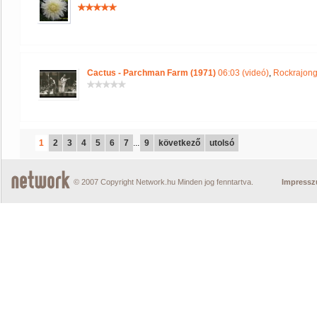
Cactus - Parchman Farm (1971)
06:03 (videó)
,
Rockrajong
1
2
3
4
5
6
7
...
9
következő
utolsó
© 2007 Copyright Network.hu Minden jog fenntartva.
Impress