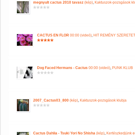
megnyult cactus 2010 tavasz
(kép)
,
Kaktuszok-pozsgások kl
CACTUS EN FLOR
00:00 (videó)
,
HIT REMÉNY SZERETE
Dog Faced Hermans - Cactus
00:00 (videó)
,
PUNK KLUB
2007_Cactus03_800
(kép)
,
Kaktuszok-pozsgások klubja
Cactus Dahlia - Tsuki Yori No Shisha
(kép)
,
Kertészkedjünk e