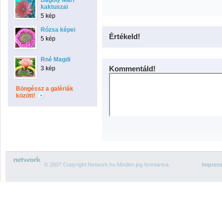
Bagoly Mari
kaktuszai
5 kép
Rózsa képei
Értékeld!
5 kép
Rné Magdi
Kommentáld!
3 kép
Böngéssz a galériák
között!
© 2007 Copyright Network.hu Minden jog fenntartva.
Impres