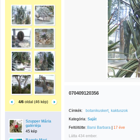
070409120356
4/6
oldal (46 kép)
Címkék:
botanikuskert
kaktuszok
Kategória:
Saját
Szupper Mária
galériéja
Feltöltötte:
Barsi Barbara
|
17 éve
45 kép
Látta 434 ember.