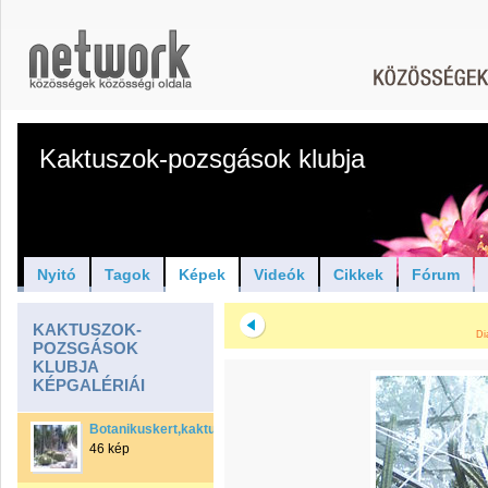
Kaktuszok-pozsgások klubja
Nyitó
Tagok
Képek
Videók
Cikkek
Fórum
KAKTUSZOK-
Di
POZSGÁSOK
KLUBJA
KÉPGALÉRIÁI
Botanikuskert,kaktuszház
46 kép