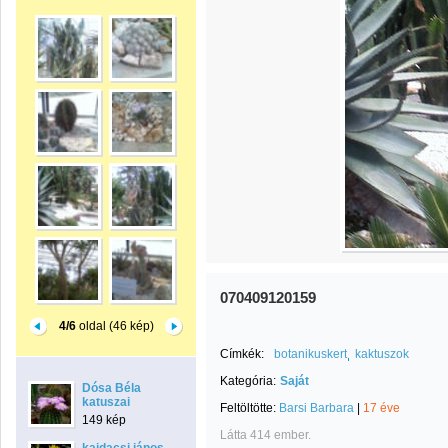
070409120159
4/6
oldal (46 kép)
Címkék:
botanikuskert
kaktuszok
Kategória:
Saját
Dósa Béla
katuszai
Feltöltötte:
Barsi Barbara
|
17 éve
149 kép
Látta 414 ember.