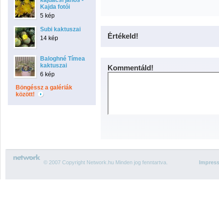
kajdacsi jános -
Kajda fotói
5 kép
Subi kaktuszai
Értékeld!
14 kép
Baloghné Tímea
kaktuszai
Kommentáld!
6 kép
Böngéssz a galériák
között!
© 2007 Copyright Network.hu Minden jog fenntartva.
Impres