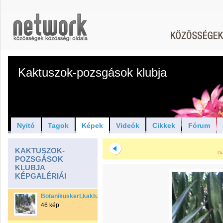
Kaktuszok-pozsgások klubja
Nyitó
Tagok
Képek
Videók
Cikkek
Fórum
KAKTUSZOK-
Di
POZSGÁSOK
KLUBJA
KÉPGALÉRIÁI
Botanikuskert,kaktuszház
46 kép