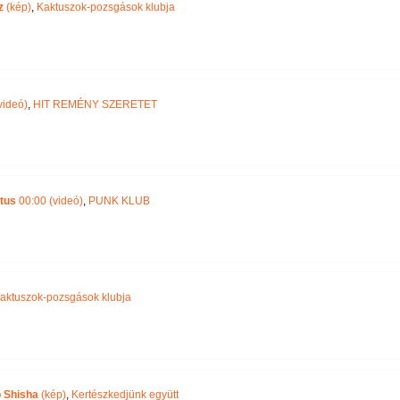
z
(kép)
,
Kaktuszok-pozsgások klubja
videó)
,
HIT REMÉNY SZERETET
tus
00:00 (videó)
,
PUNK KLUB
aktuszok-pozsgások klubja
o Shisha
(kép)
,
Kertészkedjünk együtt