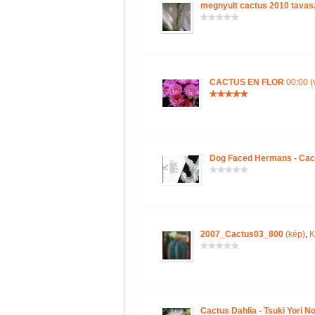
megnyult cactus 2010 tavas
CACTUS EN FLOR
00:00 (
Dog Faced Hermans - Cac
2007_Cactus03_800
(kép)
,
K
Cactus Dahlia - Tsuki Yori N