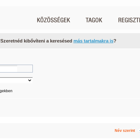
 Szeretnéd kibővíteni a keresésed
más tartalmakra is
?
égekben
Név szerint