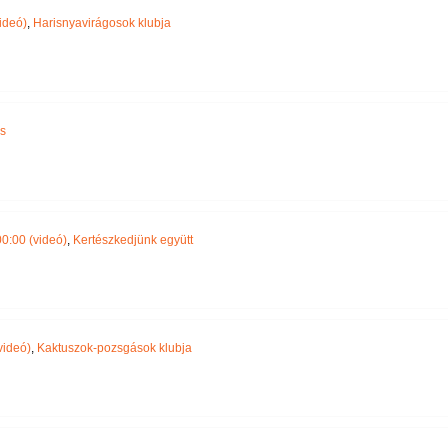
ideó)
,
Harisnyavirágosok klubja
s
0:00 (videó)
,
Kertészkedjünk együtt
videó)
,
Kaktuszok-pozsgások klubja