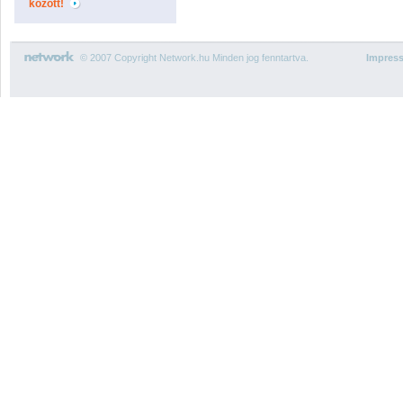
között!
© 2007 Copyright Network.hu Minden jog fenntartva.
Impres