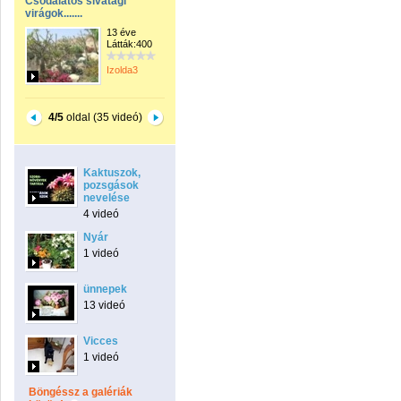
Csodálatos sivatagi
virágok.......
13 éve
Látták:400
Izolda3
4/5
oldal (35 videó)
Kaktuszok,
pozsgások
nevelése
4 videó
Nyár
1 videó
ünnepek
13 videó
Vicces
1 videó
Böngéssz a galériák