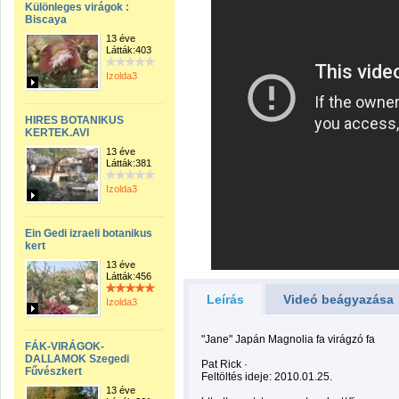
Különleges virágok :
Biscaya
13 éve
Látták:403
Izolda3
HIRES BOTANIKUS
KERTEK.AVI
13 éve
Látták:381
Izolda3
Ein Gedi izraeli botanikus
kert
13 éve
Látták:456
Leírás
Videó beágyazása
Izolda3
"Jane" Japán Magnolia fa virágzó fa
FÁK-VIRÁGOK-
DALLAMOK Szegedi
Pat Rick ·
Fűvészkert
Feltöltés ideje: 2010.01.25.
13 éve