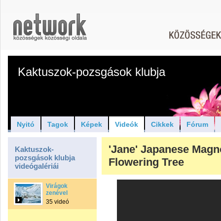
Kaktuszok-pozsgások klubja
Nyitó
Tagok
Képek
Videók
Cikkek
Fórum
'Jane' Japanese Magno
Kaktuszok-
pozsgások klubja
Flowering Tree
videógalériái
Virágok
zenével
35 videó