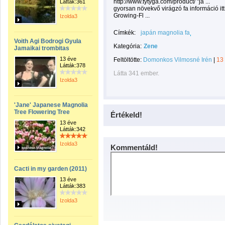
http://www.tytyga.com/product/ "ja ...
Látták:361
gyorsan növekvő virágzó fa információ itt 
Growing-Fl ...
Izolda3
Címkék:
japán magnolia fa
Voith Agi Bodrogi Gyula
Kategória:
Zene
Jamaikai trombitas
13 éve
Feltöltötte:
Domonkos Vilmosné Irén
|
13
Látták:378
Látta 341 ember.
Izolda3
'Jane' Japanese Magnolia
Tree Flowering Tree
Értékeld!
13 éve
Látták:342
Izolda3
Kommentáld!
Cacti in my garden (2011)
13 éve
Látták:383
Izolda3