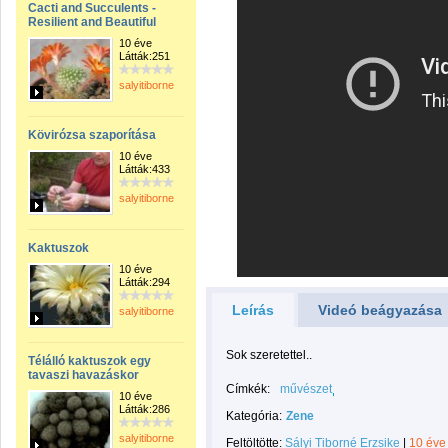
Cacti and Succulents -
Resilient and Beautiful
10 éve
Látták:251
salyitiborne
Kövirózsa szaporítása
10 éve
Látták:433
salyitiborne
Kaktuszok
10 éve
Látták:294
Leírás
Videó beágyazása
salyitiborne
Sok szeretettel..
Télálló kaktuszok egy
tavaszi havazáskor
Címkék:
művészet
10 éve
Látták:286
Kategória:
Zene
salyitiborne
Feltöltötte:
Sályi Tiborné Erzsike
|
10 éve