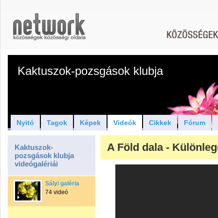
Kaktuszok-pozsgások klubja
Nyitó
Tagok
Képek
Videók
Cikkek
Fórum
A Föld dala - Különle
Kaktuszok-
pozsgások klubja
videógalériái
Sályi galéria
74 videó