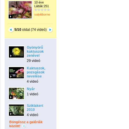
10 éve
Látták:251
salyitiborne
5/10
oldal (74 videó)
Gyönyörű
kaktuszok
zenével
29 videó
Kaktuszok,
pozsgások
nevelése
4 videó
Nyár
1 videó
Sziklakert
2010
4 videó
Böngéssz a galériák
között!