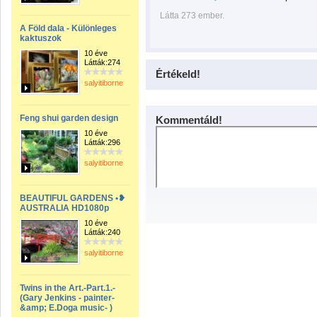
Látta 273 ember.
A Föld dala - Különleges
kaktuszok
10 éve
Látták:274
Értékeld!
salyitiborne
Feng shui garden design
Kommentáld!
10 éve
Látták:296
salyitiborne
BEAUTIFUL GARDENS •❥
AUSTRALIA HD1080p
10 éve
Látták:240
salyitiborne
Twins in the Art.-Part.1.-
(Gary Jenkins - painter-
&amp; E.Doga music- )