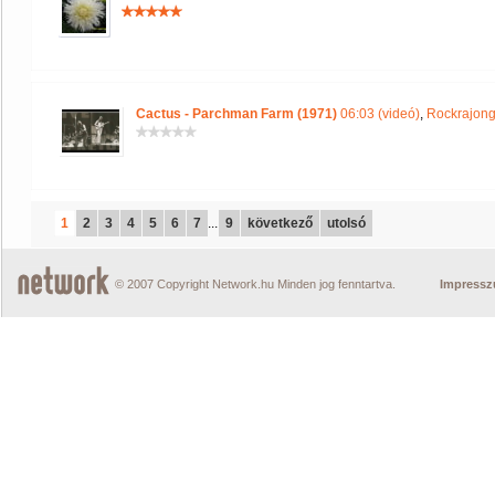
Cactus - Parchman Farm (1971)
06:03 (videó)
,
Rockrajong
1
2
3
4
5
6
7
...
9
következő
utolsó
© 2007 Copyright Network.hu Minden jog fenntartva.
Impress