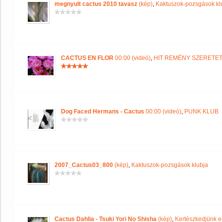
megnyult cactus 2010 tavasz
(kép)
,
Kaktuszok-pozsgások kl
CACTUS EN FLOR
00:00 (videó)
,
HIT REMÉNY SZERETE
Dog Faced Hermans - Cactus
00:00 (videó)
,
PUNK KLUB
2007_Cactus03_800
(kép)
,
Kaktuszok-pozsgások klubja
Cactus Dahlia - Tsuki Yori No Shisha
(kép)
,
Kertészkedjünk e