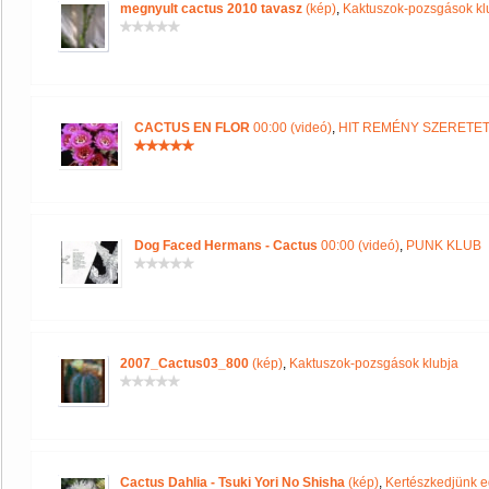
megnyult cactus 2010 tavasz
(kép)
,
Kaktuszok-pozsgások kl
CACTUS EN FLOR
00:00 (videó)
,
HIT REMÉNY SZERETE
Dog Faced Hermans - Cactus
00:00 (videó)
,
PUNK KLUB
2007_Cactus03_800
(kép)
,
Kaktuszok-pozsgások klubja
Cactus Dahlia - Tsuki Yori No Shisha
(kép)
,
Kertészkedjünk e