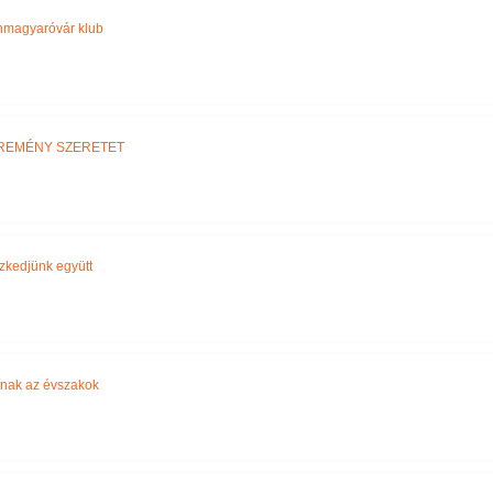
magyaróvár klub
 REMÉNY SZERETET
zkedjünk együtt
znak az évszakok