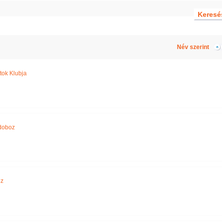
Név szerint
tok Klubja
doboz
z