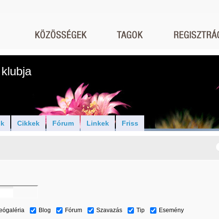
klubja
ók
Cikkek
Fórum
Linkek
Friss
eógaléria
Blog
Fórum
Szavazás
Tip
Esemény