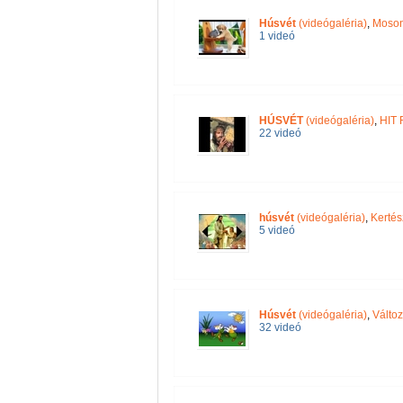
Húsvét
(videógaléria)
,
Moson
1 videó
HÚSVÉT
(videógaléria)
,
HIT
22 videó
húsvét
(videógaléria)
,
Kertés
5 videó
Húsvét
(videógaléria)
,
Válto
32 videó