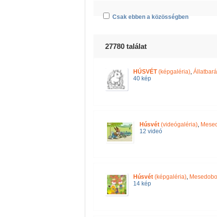
Csak ebben a közösségben
27780 találat
HÚSVÉT
(képgaléria)
,
Állatbará
40 kép
Húsvét
(videógaléria)
,
Mese
12 videó
Húsvét
(képgaléria)
,
Mesedobo
14 kép