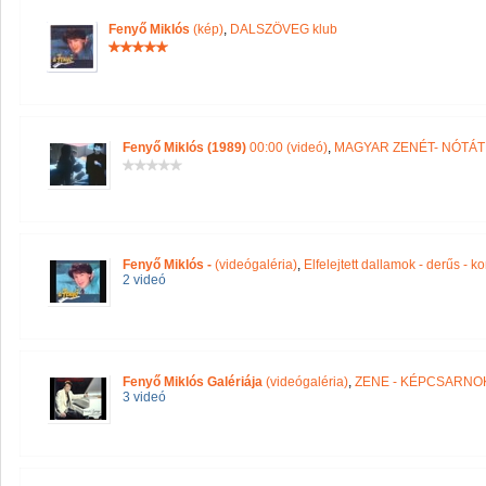
Fenyő Miklós
(kép)
,
DALSZÖVEG klub
Fenyő Miklós (1989)
00:00 (videó)
,
MAGYAR ZENÉT- NÓTÁT
Fenyő Miklós -
(videógaléria)
,
Elfelejtett dallamok - derűs - k
2 videó
Fenyő Miklós Galériája
(videógaléria)
,
ZENE - KÉPCSARNO
3 videó