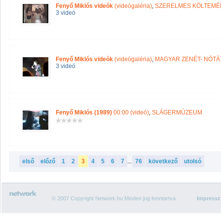
Fenyő Miklós videók
(videógaléria)
,
SZERELMES KÖLTEMÉNYE
3 videó
Fenyő Miklós videók
(videógaléria)
,
MAGYAR ZENÉT- NÓTÁ
3 videó
Fenyő Miklós (1989)
00:00 (videó)
,
SLÁGERMÚZEUM
első
előző
1
2
3
4
5
6
7
...
76
következő
utolsó
© 2007 Copyright Network.hu Minden jog fenntartva.
Impress