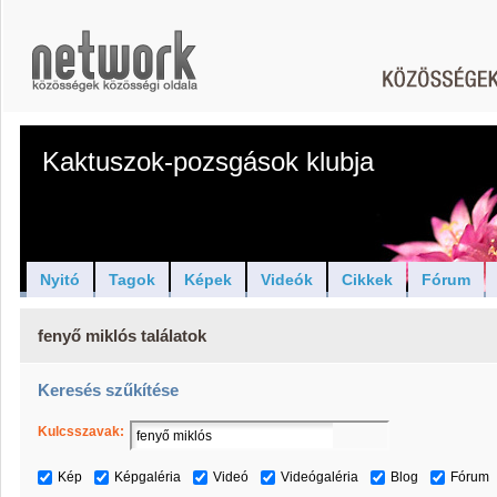
Kaktuszok-pozsgások klubja
Nyitó
Tagok
Képek
Videók
Cikkek
Fórum
fenyő miklós találatok
Keresés szűkítése
Kulcsszavak:
Kép
Képgaléria
Videó
Videógaléria
Blog
Fórum